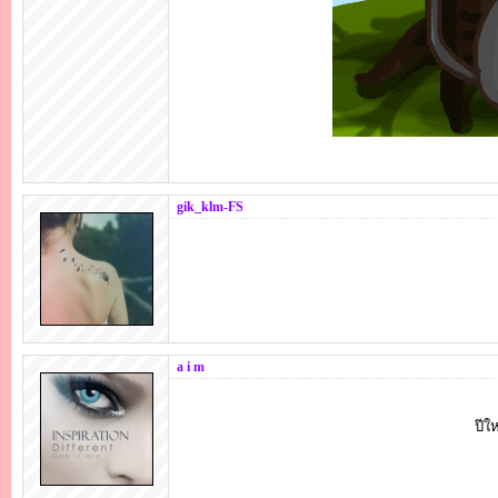
gik_klm-FS
a i m
ปีใ