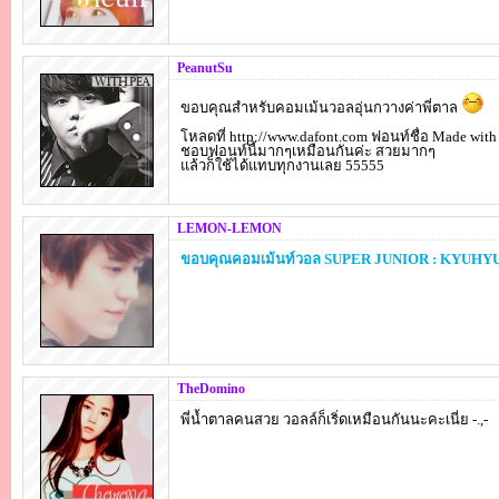
PeanutSu
ขอบคุณสำหรับคอมเม้นวอลอุ่นกวางค่าพี่ตาล
โหลดที่
http://www.dafont.com
ฟอนท์ชื่อ Made with 
ชอบฟอนท์นี้มากๆเหมือนกันค่ะ สวยมากๆ
แล้วก็ใช้ได้แทบทุกงานเลย 55555
LEMON-LEMON
ขอบคุณคอมเม้นท์วอล SUPER JUNIOR : KYUHYUN 
TheDomino
พี่น้ำตาลคนสวย วอลล์ก็เริ่ดเหมือนกันนะคะเนี่ย -.,-