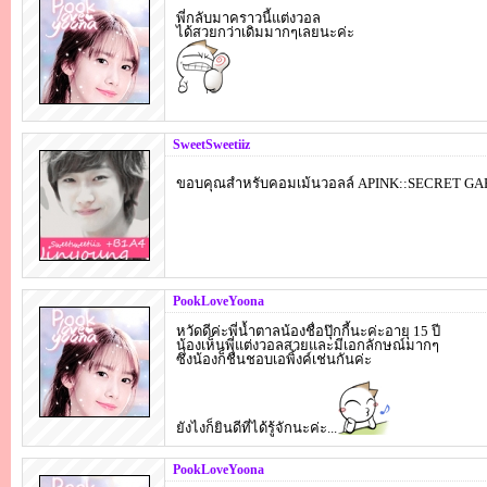
พี่กลับมาคราวนี้แต่งวอล
ได้สวยกว่าเดิมมากๆเลยนะค่ะ
SweetSweetiiz
ขอบคุณสำหรับคอมเม้นวอลล์ APINK::SECRET GA
PookLoveYoona
หวัดดีค่ะพี่น้ำตาลน้องชื่อปุ๊กกี้นะค่ะอายุ 15 ปี
น้องเห็นพี่แต่งวอลสวยและมีเอกลักษณ์มากๆ
ซึ่งน้องก็ชื่นชอบเอพิ้งค์เช่นกันค่ะ
ยังไงก็ยินดีที่ได้รู้จักนะค่ะ...
PookLoveYoona