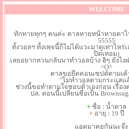
WELCOME
ทักทายทุกๆ คนค่ะ ตาลหายหน้าหายต
55555
ทั้งวอลฯ ทั้งเพจนี้ก็ไม่ได้แวะมาดูเท่าไหร่เ
ปิดเทอม)
เลยอยากหวนกลับมาทำวอลบ้าง ฮิๆ ยังไงฝ
^O^
ตาลขอยึดคอนเซปต์ตามเค้า
"ไม่ทำวอลตามกระแสแล้ว!
ช่วงนี้ขอทำตามใจชอบตัวเองก่อน เรื่อง
ปล. ตอนนี้เปลี่ยนชื่อเป็น Browns
+
ชื่อ : น้ำตาล
+
อายุ : 19 ปี
แอดมาคุยกันนะจ๊ะ 