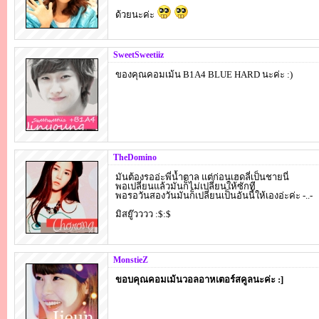
ด้วยนะค่ะ
SweetSweetiiz
ของคุณคอมเม้น B1A4 BLUE HARD นะค่ะ :)
TheDomino
มันต้องรออ่ะพี่น้ำตาล แต่ก่อนเฮดลี่เป็นชายนี่
พอเปลี่ยนแล้วมันก็ไม่เปลี่ยนให้ซักที
พอรอวันสองวันมันก็เปลี่ยนเป็นอันนี้ให้เองอ่ะค่ะ -..-
มิสยู๊วววว :$:$
MonstieZ
ขอบคุณคอมเม้นวอลอาหเตอร์สคูลนะค่ะ :]