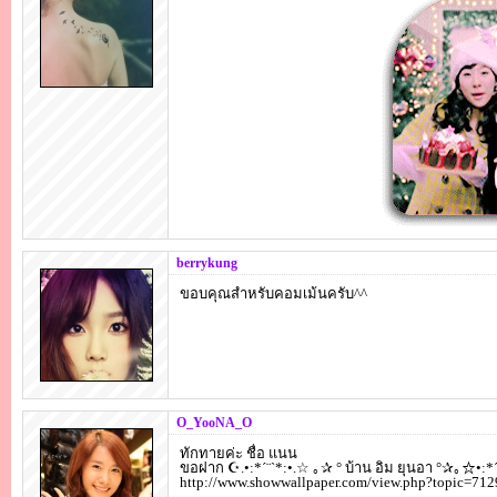
berrykung
ขอบคุณสำหรับคอมเม้นครับ^^
O_YooNA_O
ทักทายค่ะ ชื่อ แนน
ขอฝาก ☪.•:*´¨`*:•.☆ ｡✰ ° บ้าน อิม ยุนอา °✰｡☆•:*´
http://www.showwallpaper.com/view.php?topic=712