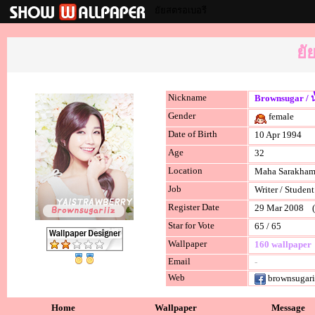
ยัยสตรอเบอรี่
ยั
Nickname
Brownsugar / 
Gender
female
Date of Birth
10 Apr 1994
Age
32
Location
Maha Sarakha
Job
Writer / Student
Register Date
29 Mar 2008 (l
Star for Vote
65 / 65
Wallpaper
160 wallpaper
Email
-
Web
brownsugari
Home
Wallpaper
Message