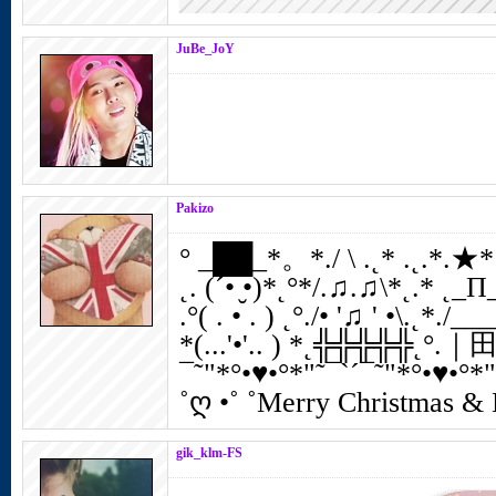
JuBe_JoY
Pakizo
° _██_*。*./ \ .˛* .˛.*.
˛. (´• ̮•)*˛°*/.♫.♫\*˛.* ˛_
.°( . • . ) ˛°./• '♫ ' •\.˛*
*(...'•'.. ) *˛╬╬╬╬╬˛
¯˜"*°•♥•°*"˜¯`´¯˜"*°•♥•°*"
˚ღ •˚ ˚Merry Christmas 
gik_klm-FS