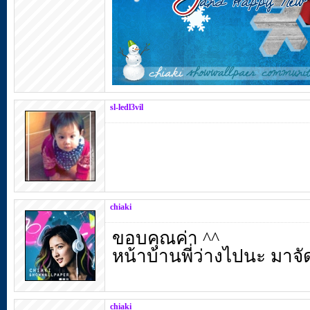
sl-ledl3vil
chiaki
ขอบคุณค่า ^^
หน้าบ้านพี่ว่างไปนะ มาจัด
chiaki