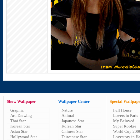
Show Wallpaper
Wallpaper Center
Special Wallpap
Graphic
Nature
Full House
Art, Drawing
Animal
Lovers in Paris
Thai Star
Japanese Star
My Beloved
Korean Star
Korean Star
Super Rookie
Asian Star
Chinese Star
World Cup 200
Hollywood Star
Taiwanese Star
Lovestory in H