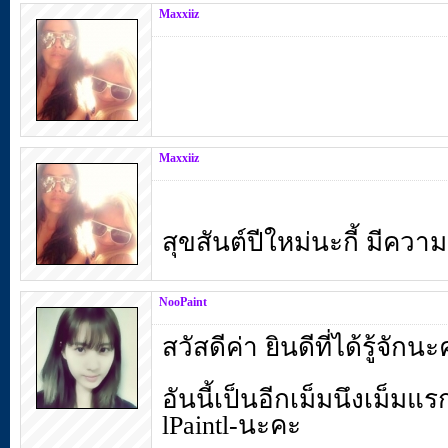
Maxxiiz
Maxxiiz
สุขสันต์ปีใหม่นะกี้ มีคว
NooPaint
สวัสดีค่า ยินดีที่ได้รู้จักน
อันนี้เป็นอีกเม็มนึงเม็ม
lPaintl-นะคะ