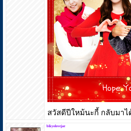
สวัสดีปีใหม้นะกี้ กลับม
bikyolovejae