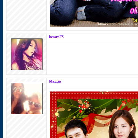
keroroFS
Maxxiiz