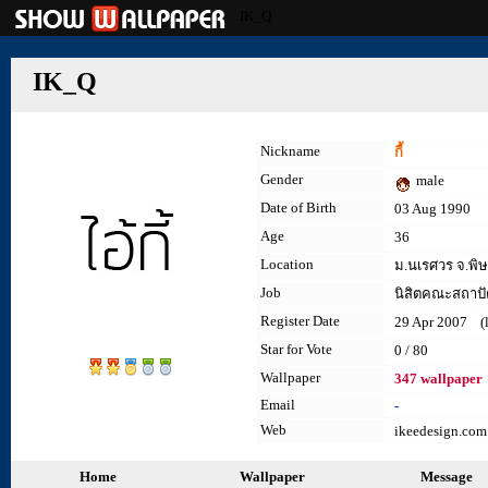
IK_Q
IK_Q
Nickname
กี้
Gender
male
Date of Birth
03 Aug 1990
Age
36
Location
ม.นเรศวร จ.พิ
Job
นิสิตคณะสถาปั
Register Date
29 Apr 2007 (la
Star for Vote
0 / 80
Wallpaper
347 wallpaper
Email
-
Web
ikeedesign.com
Home
Wallpaper
Message