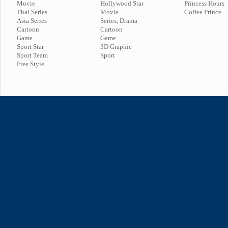
Movie
Hollywood Star
Princess Hours
Thai Series
Movie
Coffee Prince
Asia Series
Series, Drama
Cartoon
Cartoon
Game
Game
Sport Star
3D Graphic
Sport Team
Sport
Free Style