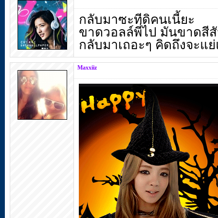
กลับมาซะทีดิคนเนี้ยะ
ขาดวอลล์พี่ไป มันขาดสีสั
กลับมาเถอะๆ คิดถึงจะแย
Maxxiiz