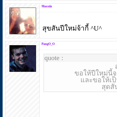
Maxxiiz
สุขสันปีใหม่จ้ากี้ ^U^
PangO_O
quote :
ขอให้ปีใหม่นี้จ
และขอให้เป็น
สุดสั