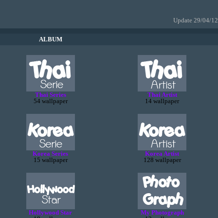
Update 29/04/12
ALBUM
Thai Series
Thai Artist
54 wallpaper
14 wallpaper
Korea Series
Korea Artist
15 wallpaper
128 wallpaper
Hollywood Star
My Photograph