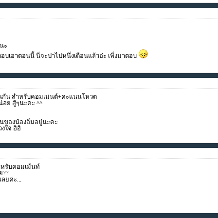
ๆนะ
อบเอาตอนนี้ นี่จะปาไปหนึ่งเดือนแล้วอ่ะ เพิ่งมาตอบ
่นกัน สำหรับคอมเม่นต์+คะแนนโหวต
น่อย สู้ๆนะคะ ^^
ของน้องอิ่มอยู่นะคะ
งใจ อิอิ
ำหรับคอมเม้นท์
่ย??
เลยค่ะ...