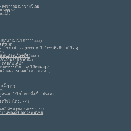
ี หลังจากดองมาข้ามปีเลย
ัน หุๆๆ ^.^
่อนแล้ว
จะบอกทำไมเนี่ย ฮาาาา 555)
ยจตัวแม่'
อะไรเลยน้า v.v (เพราะอะไรก็ตามที่อธิบายไว้ -..-)
>.<
เม้นท์งานใครซี้ซัว
นะคะ
่นอนว่าพร้อมคำติชม)
ูดคุยกันได้น้า
ฯ บลาๆๆๆ จัดมา คุยได้หมด ^[]^
แล้วแต่อารมณ์และความว่าง -.,-
ดี้ ^[]^")
 m
ะหน่อย ยังไงก็อย่าเพิ่งเบื่อไปนะคะ
า
อดใจไม่ได้อ่ะ - -*)
ตรงคำติชม
(ขอเยอะๆๆๆ) >3<
ทำงานของครีเอเตอร์คนไหน