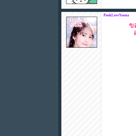
PookLoveYoona
ข