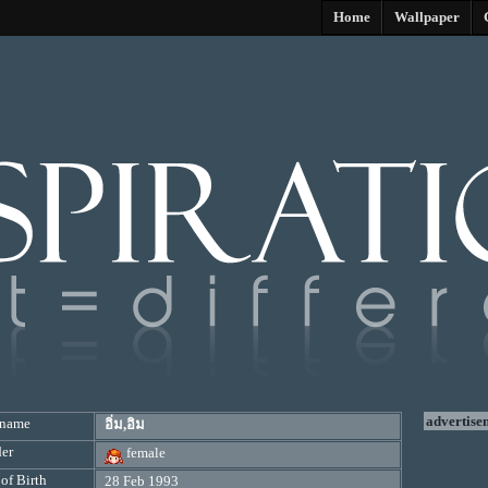
Home
Wallpaper
a i m
advertise
kname
อิ่ม,อิม
er
female
of Birth
28 Feb 1993