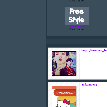
6 wallpaper
Free Stlye
8 wallpaper
Super_Naruman_Ju
amkampong