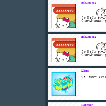
amkampong
คิ ด ถึ ง จั ง
มีเวลาทำวอลสวยๆมา
amkampong
คิ ด ถึ ง จั ง
มีเวลาทำวอลสวยๆมา
9Zious
พี่อิ่มเรียนที่มช
EvergreeN