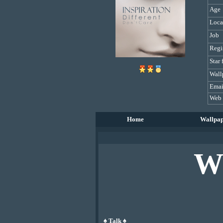
Age
Loca
Job
Regi
Star 
Wall
Emai
Web
Home
Wallpa
W
♠ Talk ♠