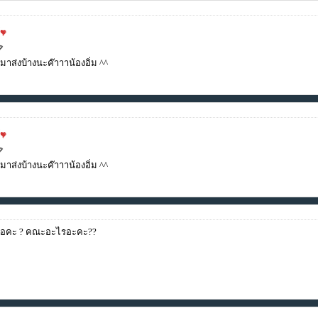
ส่งบ้างนะค๊าาาน้องอิ่ม ^^
ส่งบ้างนะค๊าาาน้องอิ่ม ^^
.เหรอคะ ? คณะอะไรอะคะ??