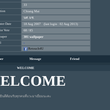
33
tion
Chiang Mai
นศ. มช.
ster Date
18 Aug 2007 (last login : 02 Aug 2013)
for Vote
68 / 85
paper
381 wallpaper
l
-
Retouch4U
per
Message
Friend
WELCOME
ELCOME
ยินดีต้อนรับทุกคนที่แวะมาเยี่ยมนะคะ