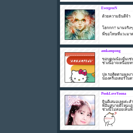
EvergreeN
ด้วยความยินดีจ้า
โฮกกก!! นานจริง
พี่ขอโทษที่แวะมาต
amkampong
ขอบคุณน้องอิ่มเช
ช่วงนี้อาจเหนื่อยห
ปล.รอติดตามผลงาน
น้องครีเอเตอร์ในดว
PookLoveYoona
ยินดีเสมอเลยค่ะส
พี่อิมสบายดีไหมเอ
ช่วงนี้ไม่ค่อยเห็นพี่