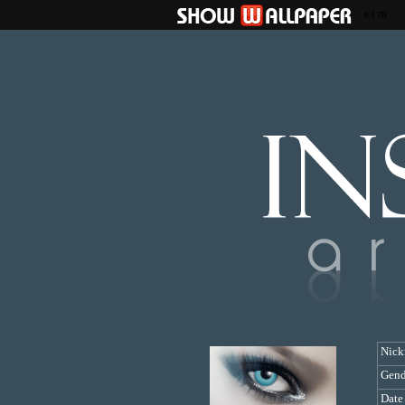
a i m
Nic
Gend
Date 