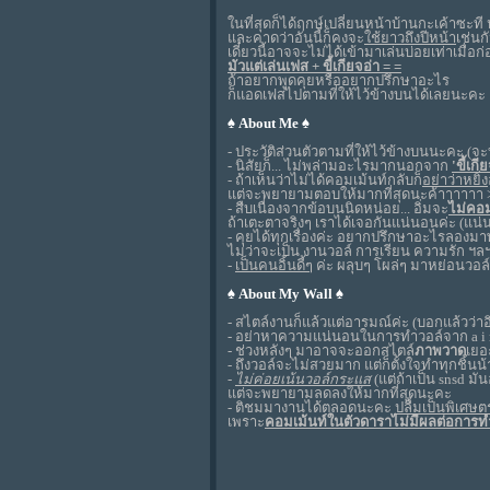
ในที่สุดก็ได้ฤกษ์เปลี่ยนหน้าบ้านกะเค้าซะท
และคาดว่าอันนี้ก็คงจะ
ใช้ยาวถึงปีหน้า
เช่นก
เดี๋ยวนี้อาจจะไม่ได้เข้ามาเล่นบ่อยเท่าเมื่อก
มัวแต่เล่นเฟส + ขี้เกียจอ่า = =
ถ้าอยากพูดคุยหรืออยากปรึกษาอะไร
ก็แอดเฟสไปตามที่ให้ไว้ข้างบนได้เลยนะคะ
♠ About Me ♠
- ประวัติส่วนตัวตามที่ให้ไว้ข้างบนนะคะ (
- นิสัยก็... ไม่พล่ามอะไรมากนอกจาก
'ขี้เกี
- ถ้าเห็นว่าไม่ได้คอมเม้นท์กลับก็
อย่าว่าหยิ่ง
แต่จะพยายามตอบให้มากที่สุดนะค้าาาาาา 
- สืบเนื่องจากข้อบนนิดหน่อย... อิ่มจะ
ไม่คอม
ถ้าเตะตาจริงๆ เราได้เจอกันแน่นอนค่ะ (แน
- คุยได้ทุกเรื่องค่ะ อยากปรึกษาอะไรลองมาพ
ไม่ว่าจะเป็น งานวอล์ การเรียน ความรัก ฯล
-
เป็นคนอิ้นดี้ๆ
ค่ะ ผลุบๆ โผล่ๆ มาหย่อนวอล์
♠ About My Wall ♠
- สไตล์งานก็แล้วแต่อารมณ์ค่ะ (บอกแล้วว่าอิน
- อย่าหาความแน่นอนในการทำวอล์จาก a i
- ช่วงหลังๆ มาอาจจะออกสไตล์
ภาพวาด
เยอ
- ถึงวอล์จะไม่สวยมาก แต่ก็ตั้งใจทำทุกชิ้นน้
-
ไม่ค่อยเน้นวอล์กระแส
(แต่ถ้าเป็น snsd มัน
แต่จะพยายามลดลงให้มากที่สุดนะคะ
- ติชมมางานได้ตลอดนะคะ
ปลื้มเป็นพิเศษ
เพราะ
คอมเม้นท์ในตัวดาราไม่มีผลต่อการ