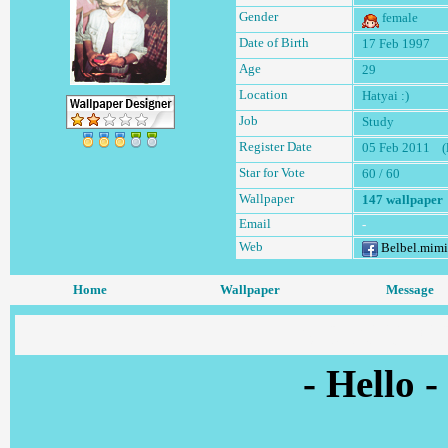
Gender
female
Date of Birth
17 Feb 1997
Age
29
Location
Hatyai :)
Job
Study
Register Date
05 Feb 2011 (l
Star for Vote
60 / 60
Wallpaper
147 wallpaper
Email
-
Web
Belbel.mimi
Home
Wallpaper
Message
WELCOM
- Hello -