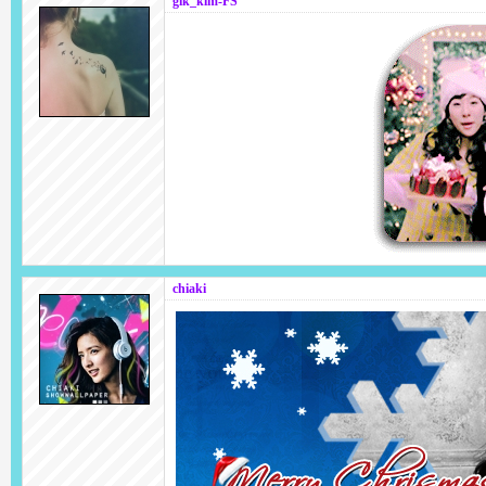
gik_klm-FS
chiaki