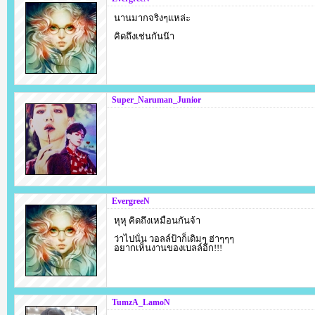
นานมากจริงๆแหล่ะ
คิดถึงเช่นกันน๊า
Super_Naruman_Junior
EvergreeN
หุหุ คิดถึงเหมือนกันจ้า
ว่าไปนั่น วอลล์ป้าก็เดิมๆ ฮ่าๆๆๆ
อยากเห็นงานของเบลล์อีก!!!
TumzA_LamoN