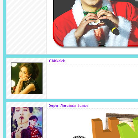
Chickalek
Super_Naruman_Junior