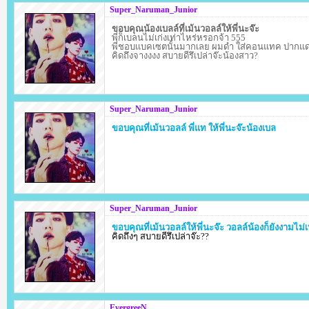
Super_Naruman_Junior
ขอบคุณน้องเบลล์ที่เม้นวอลล์ให้พี่นะจ๊ะ
พี่ก็เบลนไม่เก่งเท่าไหร่หรอกจ้า 555
พี่ชอบแบคเซตนั้นมากเลย ผมดำ ใส่คอนแทค ปากแดง
คิดถึงจางงงง สบายดีรึเปล่าจ๊ะน้องสาว?
Super_Naruman_Junior
ขอบคุณที่เม้นวอลล์ พี่แท ให้พี่นะจ๊ะน้องเบล
Super_Naruman_Junior
ขอบคุณที่เม้นวอลล์ให้พี่นะจ๊ะ วอลล์น้องก็ยังงามไม
คิดถึงๆ สบายดีรึเปล่าจ๊ะ??
EvergreeN