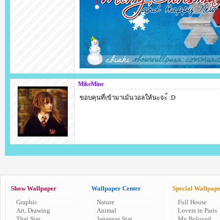
MikeMine
ขอบคุนที่เข้ามาเม้นวอลให้นะจะ้ :D
Show Wallpaper
Wallpaper Center
Special Wallpap
Graphic
Nature
Full House
Art, Drawing
Animal
Lovers in Paris
Thai Star
Japanese Star
My Beloved