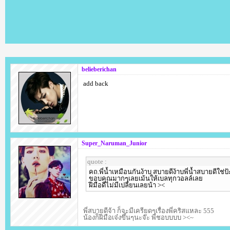
belieberichan
add back
Super_Naruman_Junior
quote :
คถ.พี่น้ำเหมือนกันง้าบ สบายดีง้าบพี่น้ำสบายดีใช่ป้
ขอบคุณมากๆเลยเม้นให้เบลทุกวอลล์เลย
ฝีมือดีไม่มีเปลี่ยนเลยน้า ><
พี่สบายดีจ้า ก็จะมีเครียดๆเรื่องพี่คริสแหละ 555
น้องก็ฝีมือเจ๋งขึ้นๆนะจ๊ะ พี่ชอบบบบ ><~