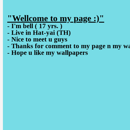
"Wellcome to my page :)"
- I'm bell ( 17 yrs. )
- Live in Hat-yai (TH)
- Nice to meet u guys
- Thanks for comment to my page n my wa
- Hope u like my wallpapers