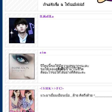
ILiKeElLa
a i m
ปีใหม่นี้ขอให้มี
ความสุขมาก
ๆนะคะ
ขอให้เจอแต่
สิ่งดีๆ
เข้ามาในชีวิต
คิดอะไรขอให้ได้อย่างที่คิดนะคะ
~! S H K > > F C!~
แวะมาเยี่ยมเยียนเน้อ....ฝ้าย คิดถึงด้วย ^________