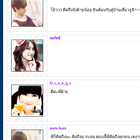
โย้ววว คิดถึงจังฝ้ายน้อย ยินต้อนรับสู่บ้านเสี่ยวจูน๊า ^
ณภัทธ์
O_r_a_n_g_e
ดีค่ะพี่ฝ้าย
naru-hara
พี่ก็คิดถึงนะ คิดถึงมากเลย ตอนนี้พี่คิดถึงทุกคน เ