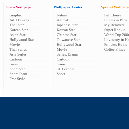
Show Wallpaper
Wallpaper Center
Special Wallpap
Graphic
Nature
Full House
Art, Drawing
Animal
Lovers in Paris
Thai Star
Japanese Star
My Beloved
Korean Star
Korean Star
Super Rookie
Asian Star
Chinese Star
World Cup 200
Hollywood Star
Taiwanese Star
Lovestory in H
Movie
Hollywood Star
Princess Hours
Thai Series
Movie
Coffee Prince
Asia Series
Series, Drama
Cartoon
Cartoon
Game
Game
Sport Star
3D Graphic
Sport Team
Sport
Free Style