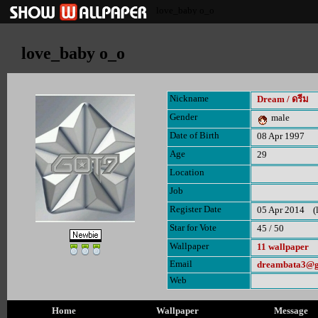
love_baby o_o
love_baby o_o
Nickname
Dream / ดรีม
Gender
male
Date of Birth
08 Apr 1997
Age
29
Location
Job
Register Date
05 Apr 2014 (la
Star for Vote
45 / 50
Wallpaper
11 wallpaper
Email
dreambata3@g
Web
Home
Wallpaper
Message