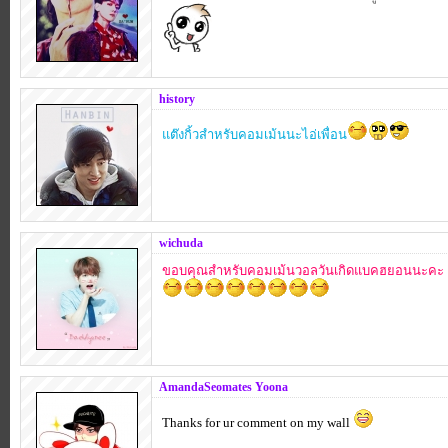
history
แต๊งกิ้วสำหรับคอมเม้นนะไอ่เพื่อน
wichuda
ขอบคุณสำหรับคอมเม้นวอลวันเกิดแบคฮยอนนะคะ
AmandaSeomates Yoona
Thanks for ur comment on my wall