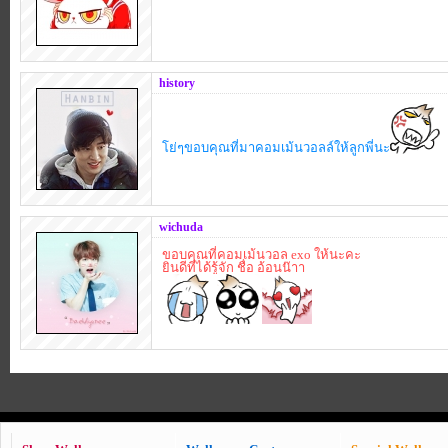
history
โย่ๆขอบคุณที่มาคอมเม้นวอลล์ให้ลูกพี่นะ
wichuda
ขอบคุณที่คอมเม้นวอล exo ให้นะคะ
ยินดีที่ได้รู้จัก ชื่อ อ้อนน๊าา