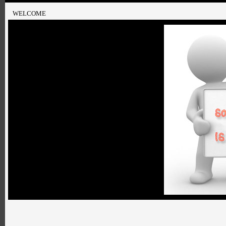
WELCOME
http://www.showwallpaper.com/show.php?wid=082090