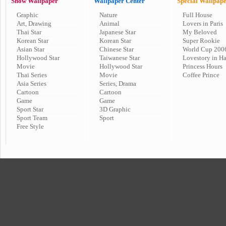
Show Wallpaper
Wallpaper Center
Special Wallpap
Graphic
Nature
Full House
Art, Drawing
Animal
Lovers in Paris
Thai Star
Japanese Star
My Beloved
Korean Star
Korean Star
Super Rookie
Asian Star
Chinese Star
World Cup 200
Hollywood Star
Taiwanese Star
Lovestory in H
Movie
Hollywood Star
Princess Hours
Thai Series
Movie
Coffee Prince
Asia Series
Series, Drama
Cartoon
Cartoon
Game
Game
Sport Star
3D Graphic
Sport Team
Sport
Free Style