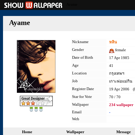
Ayame
Ayame
Nickname
หลิน
Gender
female
Date of Birth
17 Apr 1985
Age
41
Location
กรุงเทพฯ
Job
เกาะพ่อแม่กิน
Register Date
19 Apr 2006 (la
Star for Vote
70 / 70
Wallpaper
234 wallpaper
Email
-
Web
Home
Wallpaper
Message