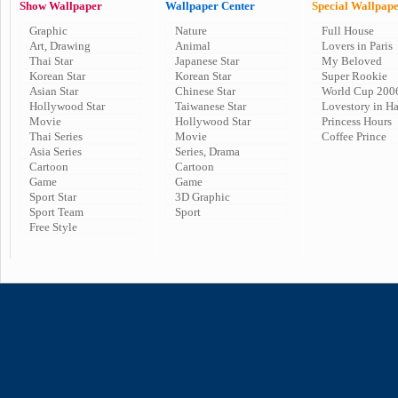
Show Wallpaper
Wallpaper Center
Special Wallpap
Graphic
Nature
Full House
Art, Drawing
Animal
Lovers in Paris
Thai Star
Japanese Star
My Beloved
Korean Star
Korean Star
Super Rookie
Asian Star
Chinese Star
World Cup 200
Hollywood Star
Taiwanese Star
Lovestory in H
Movie
Hollywood Star
Princess Hours
Thai Series
Movie
Coffee Prince
Asia Series
Series, Drama
Cartoon
Cartoon
Game
Game
Sport Star
3D Graphic
Sport Team
Sport
Free Style