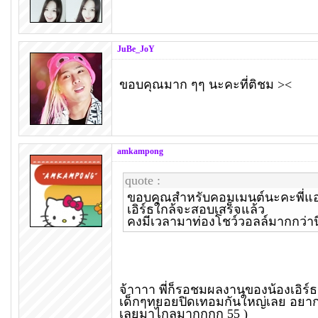
JuBe_JoY
ขอบคุณมาก ๆๆ นะคะที่ติชม ><
amkampong
quote :
ขอบคุณสำหรับคอมเมนต์นะคะพี่แ
เอิร์ธใกล้จะสอบเสร็จแล้ว
คงมีเวลามาท่องโชว์วอลล์มากกว่านี
จ้าาาา พี่ก็รอชมผลงานของน้องเอิร์ธ
เด็กๆทยอยปิดเทอมกันใหญ่เลย อยากมีโ
เลยมาไกลมากกกก 55 )