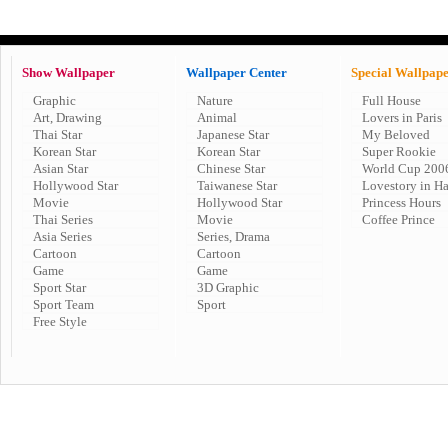
Show Wallpaper
Wallpaper Center
Special Wallpap
Graphic
Nature
Full House
Art, Drawing
Animal
Lovers in Paris
Thai Star
Japanese Star
My Beloved
Korean Star
Korean Star
Super Rookie
Asian Star
Chinese Star
World Cup 200
Hollywood Star
Taiwanese Star
Lovestory in H
Movie
Hollywood Star
Princess Hours
Thai Series
Movie
Coffee Prince
Asia Series
Series, Drama
Cartoon
Cartoon
Game
Game
Sport Star
3D Graphic
Sport Team
Sport
Free Style