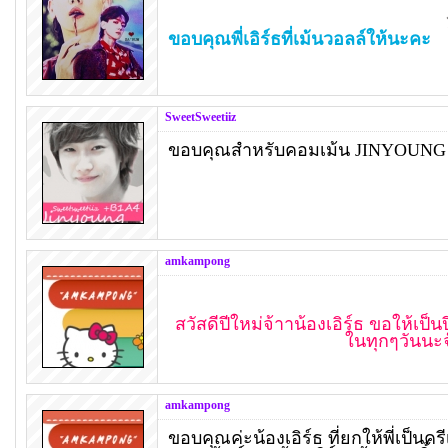
ขอบคุณพี่เอิร์ธที่เม้นวอลล์ให้นะคะ
SweetSweetiiz
ขอบคุณสำหรับคอมเม้น JINYOUNG B
amkampong
สวัสดีปีใหม่จ้าาน้องเอิร์ธ ขอให้เ
ในทุกๆวันนะจ
amkampong
ขอบคุณค่ะน้องเอิร์ธ ที่ยกให้พี่เป็นค