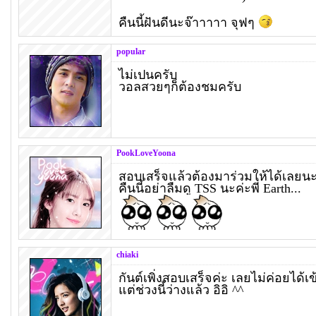
คืนนี้ฝันดีนะจ๊าาาาา จุฟๆ
popular
ไม่เปนครับ
วอลสวยๆก็ต้องชมครับ
PookLoveYoona
สอบเสร็จแล้วต้องมาร่วมให้ได้เลยนะ
คืนนี้อย่าลืมดู TSS นะค่ะพี่ Earth...
chiaki
กันต์เพิ่งสอบเสร็จค่ะ เลยไม่ค่อยได้เ
แต่ช่วงนี้ว่างแล้ว อิอิ ^^