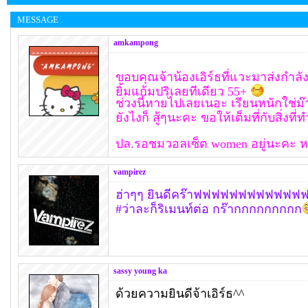
MESSAGE
amkampong
ขอบคุณจ้าน้องเอิร์ธที่แวะมาส่งกำลั
ยิ้มแก้มปริเลยทีเดียว 55+
ช่วงนี้หายไปเลยเนอะ เรียนหนักใช่ม๊
ยังไงก็ สู้ๆนะคะ ขอให้เต็มที่กับสิ่งที่
ปล.รอชมวอลเซ็ต women อยู่นะคะ หม
vampirez
ฮ่าๆๆ ยินดีคร๊าฟฟฟฟฟฟฟฟฟฟฟฟ
#ว่าละก็ริเมนท์ต่อ กร๊ากกกกกกกกก
sassy young ka
ด้วยความยินดีจ้าเอิร์ธ^^