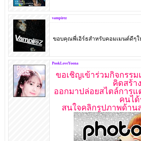
vampirez
ขอบคุณพี่เอิร์ธสำหรับคอมเมนต์ดีๆ
PookLoveYoona
ขอเชิญเข้าร่วมกิจกรรม
คิดสร้า
ออกมาปล่อยสไตล์การแต่
คนได้ร
สนใจคลิกรูปภาพด้านล่า