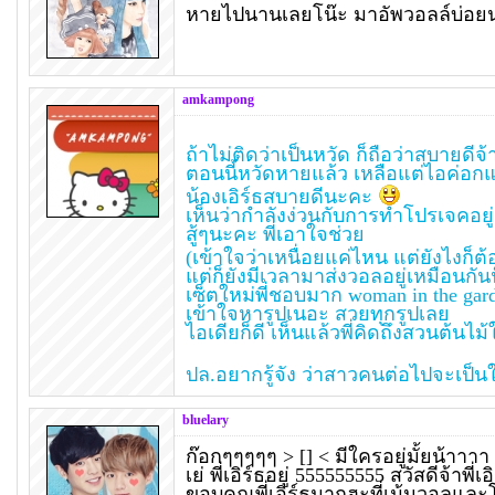
หายไปนานเลยโน๊ะ มาอัพวอลล์บ่อย
amkampong
ถ้าไม่ติดว่าเป็นหวัด ก็ถือว่าสบายดีจ้า
ตอนนี้หวัดหายแล้ว เหลือแต่ไอค่อก
น้องเอิร์ธสบายดีนะคะ
เห็นว่ากำลังง่วนกับการทำโปรเจคอยู่
สู้ๆนะคะ พี่เอาใจช่วย
(เข้าใจว่าเหนื่อยแค่ไหน แต่ยังไงก็
แต่ก็ยังมีเวลามาส่งวอลอยู่เหมือนกัน
เซ็ตใหม่พี่ชอบมาก woman in the gar
เข้าใจหารูปเนอะ สวยทุกรูปเลย
ไอเดียก็ดี เห็นแล้วพี่คิดถึงสวนต้น
ปล.อยากรู้จัง ว่าสาวคนต่อไปจะเป็น
bluelary
ก๊อกๆๆๆๆๆ > [] < มีใครอยู่มั้ยน้าาาา
เย่ พี่เอิร์ธอยู่ 555555555 สวัสดีจ้าพี่เอ
ขอบคุณพี่เอิร์ธมากฮะที่เม้นวอลและ