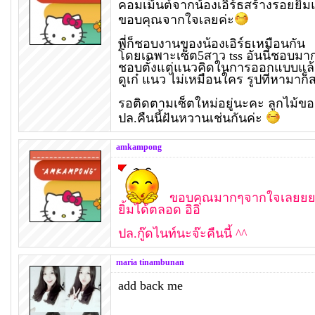
คอมเม้นต์จากน้องเอิร์ธสร้างรอยยิ้ม
ขอบคุณจากใจเลยค่ะ
พี่ก็ชอบงานของน้องเอิร์ธเหมือนกัน
โดยเฉพาะเซ็ต5สาว tss อันนี้ชอบมา
ชอบตั้งแต่แนวคิดในการออกแบบแล้
ดูเก๋ แนว ไม่เหมือนใคร รูปที่หามาก็
รอติดตามเซ็ตใหม่อยู่นะคะ ลูกไม้ข
ปล.คืนนี้ฝันหวานเช่นกันค่ะ
amkampong
ขอบคุณมากๆจากใจเลยยย คอ
ยิ้มได้ตลอด อิอิ
ปล.กู๊ดไนท์นะจ๊ะคืนนี้ ^^
maria tinambunan
add back me