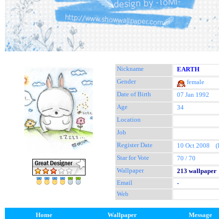
Nickname
EARTH
Gender
female
Date of Birth
07 Jan 1992
Age
34
Location
Job
Register Date
10 Oct 2008 (la
Star for Vote
70 / 70
Wallpaper
213 wallpaper
Email
-
Web
Home
Wallpaper
Message