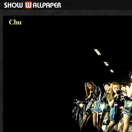
Chu
Chu