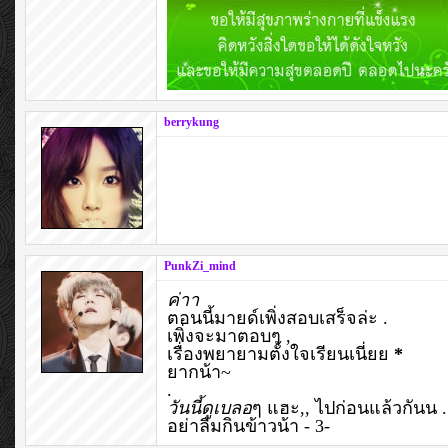
berrykung
PunkZi_mind
ค่าา
ตอนนี้มายด์เพิ่งสอบเสร็จล่ะ .
เพิ่งจะมาตอบๆ ,
เรื่องพยายามตั้งใจเรียนเนี่ยย
*
ยากน้า~
.
วันนี้ดูเบลอ
ๆ แฮะ,, ไปก่อนแล้วกันน .
อย่าลืมกินข้าวน้า - 3-