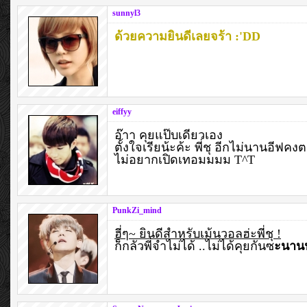
sunnyl3
ด้วยความยินดีเลยจร้า :'DD
eiffyy
อ๊าา คุยแป๊บเดียวเอง
ตั้งใจเรียน้ะค้ะ พี่ชุ อีกไม่นานอีฟค
ไม่อยากเปิดเทอมมมม T^T
PunkZi_mind
ฮี่ๆ~ ยินดีสำหรับเม้นวอลฮ่ะพี่ชุ !
ก็กลัวพี่จำไม่ได้ ..ไม่ได้คุยกันซ
ะนาน