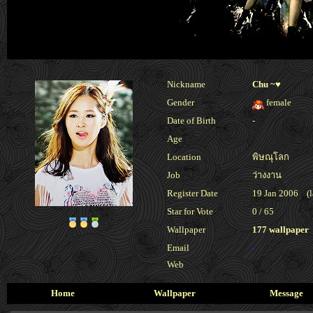
Nickname
Chu ~♥
Gender
female
Date of Birth
-
Age
Location
พิษณุโลก
Job
ว่างงาน
Register Date
19 Jan 2006 (la
Star for Vote
0 / 65
Wallpaper
177 wallpaper
Email
-
Web
Home
Wallpaper
Message