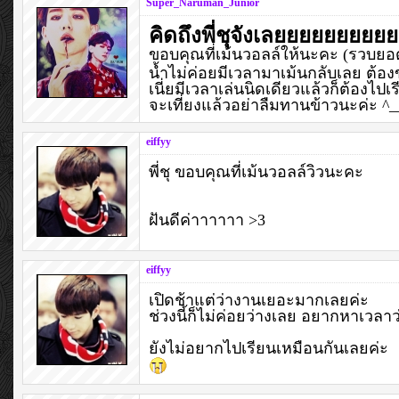
Super_Naruman_Junior
คิดถึงพี่ชุจังเลยยยยยยยยย
ขอบคุณที่เม้นวอลล์ให้นะคะ (รวบยอ
น้ำไม่ค่อยมีเวลามาเม้นกลับเลย ต้
เนี่ยมีเวลาเล่นนิดเดียวแล้วก็ต้องไปเ
จะเที่ยงแล้วอย่าลืมทานข้าวนะค่ะ ^_
eiffyy
พี่ชุ ขอบคุณที่เม้นวอลล์วิวนะคะ
ฝันดีค่าาาาาา >3
eiffyy
เปิดช้าแต่ว่างานเยอะมากเลยค่ะ
ช่วงนี้ก็ไม่ค่อยว่างเลย อยากหาเวลาว
ยังไม่อยากไปเรียนเหมือนกันเลยค่ะ