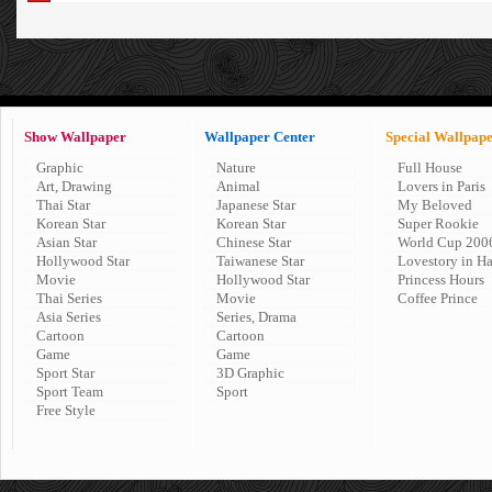
Show Wallpaper
Wallpaper Center
Special Wallpap
Graphic
Nature
Full House
Art, Drawing
Animal
Lovers in Paris
Thai Star
Japanese Star
My Beloved
Korean Star
Korean Star
Super Rookie
Asian Star
Chinese Star
World Cup 200
Hollywood Star
Taiwanese Star
Lovestory in H
Movie
Hollywood Star
Princess Hours
Thai Series
Movie
Coffee Prince
Asia Series
Series, Drama
Cartoon
Cartoon
Game
Game
Sport Star
3D Graphic
Sport Team
Sport
Free Style