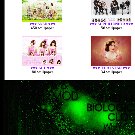
♥♥♥ SNSD ♥♥♥
♥♥♥ SUPERJUNIOR ♥♥♥
450 wallpaper
56 wallpaper
♥♥♥ ALL ♥♥♥
♥♥♥ THAI STAR ♥♥♥
80 wallpaper
34 wallpaper