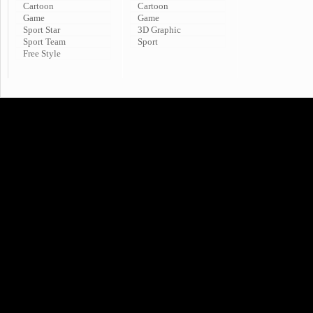
Cartoon
Cartoon
Game
Game
Sport Star
3D Graphic
Sport Team
Sport
Free Style