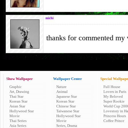
michi
thanks for commented my
Show Wallpaper
Wallpaper Center
Special Wallpap
Graphic
Nature
Full House
Art, Drawing
Animal
Lovers in Paris
Thai Star
Japanese Star
My Beloved
Korean Star
Korean Star
Super Rookie
Asian Star
Chinese Star
World Cup 200
Hollywood Star
Taiwanese Star
Lovestory in H
Movie
Hollywood Star
Princess Hours
Thai Series
Movie
Coffee Prince
Asia Series
Series, Drama