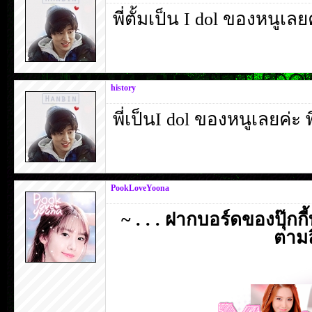
พี่ตั้มเป็น I dol ของหนูเล
history
พี่เป็นI dol ของหนูเลยค่ะ 
PookLoveYoona
~ . . . ฝากบอร์ดของปุ๊กก
ตามลิ