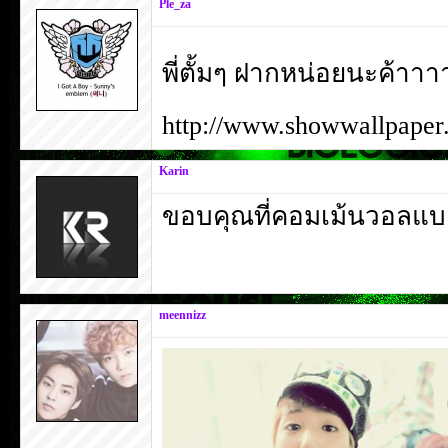
Ple_za
พี่ตั้มๆ ฝากหน่อยนะค้าาา
http://www.showwallpape
Karin
ขอบคุณที่คอมเม้นวอลแ
meennizz