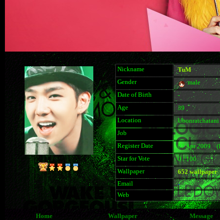
Nickname
TuM
Gender
male
Date of Birth
-
Age
39
Location
Ubonratchatani
Job
Register Date
07 Apr 2009 (la
Star for Vote
0 / 100
Wallpaper
652 wallpaper
Email
-
Web
Home
Wallpaper
Message