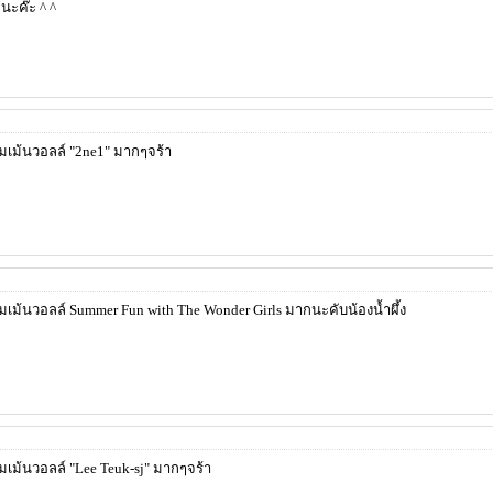
นะค๊ะ ^ ^
ม้นวอลล์ "2ne1" มากๆจร้า
ม้นวอลล์ Summer Fun with The Wonder Girls มากนะคับน้องน้ำผึ้ง
ม้นวอลล์ "Lee Teuk-sj" มากๆจร้า