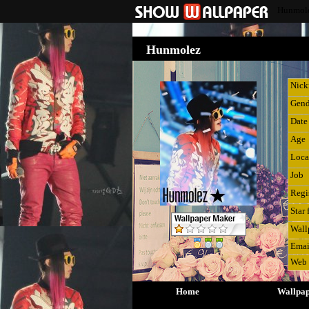
Hunmol
Hunmolez
Nic
Gend
Date 
Age
Loca
Job
Regi
Star 
Wall
Emai
Web
Home
Wallpa