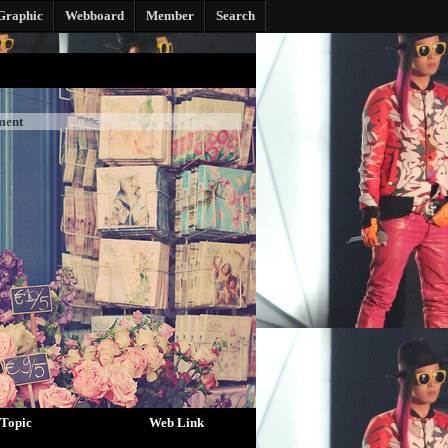
Graphic
Webboard
Member
Search
ment
Topic
Web Link