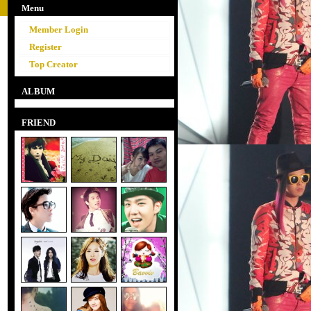
Menu
Member Login
Register
Top Creator
ALBUM
FRIEND