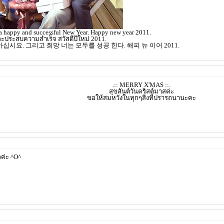
a happy and successful New Year. Happy new year 2011.
ะประสบความสำเร็จ สวัสดีปีใหม่ 2011.
시요. 그리고 희망 너는 모두를 성공 한다. 해피 뉴 이어 2011.
.:: MERRY X'MAS ::.
สุขสันต์วันคริสต์มาสค่ะ
ขอให้สมหวังในทุกๆสิ่งที่ปรารถนานะคะ
ักค่ะ ^O^