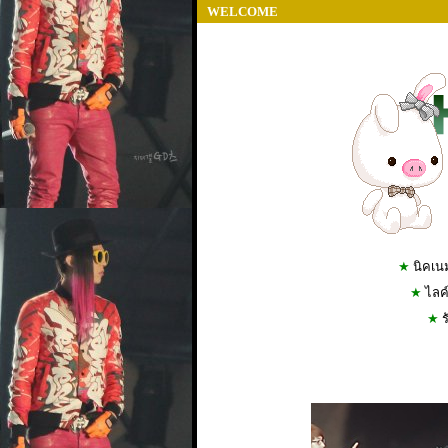
WELCOME
★
นิคเนม 
★
ไลค์(
★
ร