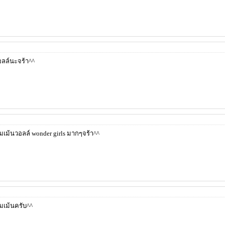
อลล์นะจร้า^^
ม้นวอลล์ wonder girls มากๆจร้า^^
เม้นครับ^^