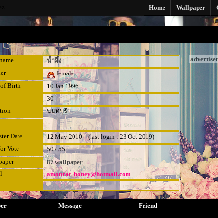
ez
Home
Wallpaper
advertise
kname
น้ำผึ้ง
er
female
of Birth
10 Jan 1996
30
tion
นนทบุรี
ster Date
12 May 2010 (last login : 23 Oct 2019)
for Vote
50 / 55
paper
87 wallpaper
l
amonrat_honey@hotmail.com
per
Message
Friend