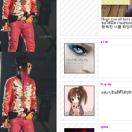
Hope you all have 
ขอให้มีความสุขแล
행복한 너를 희망하십
a i m
N-u-tty
แหะๆ ยินดีที่ได้รุจ
spnn