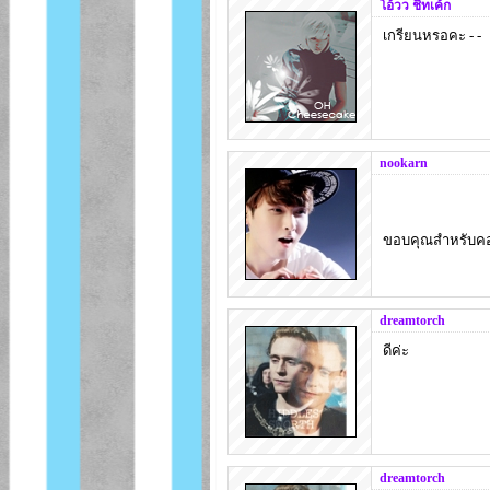
โอ้วว ชีทเค้ก
เกรียนหรอคะ - -
nookarn
ขอบคุณสำหรับคอม
dreamtorch
ดีค่ะ
dreamtorch