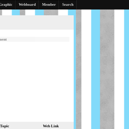
Graphic
Webboard
Member
Search
ment
Topic
Web Link