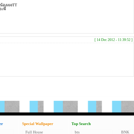
น้องงงงTT
ะพี่
[ 14 Dec 2012 - 11:39:52 ]
er
Special Wallpaper
Top Search
Full House
bts
BNK