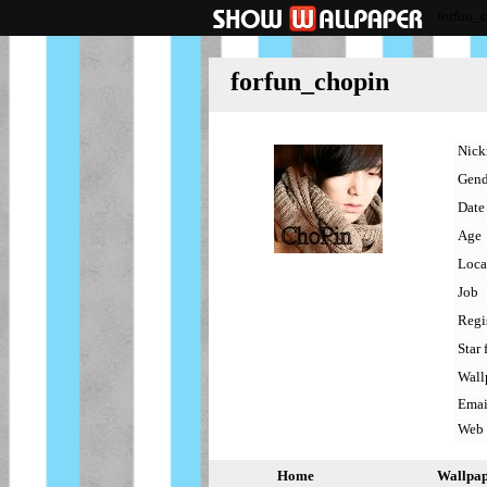
forfun_
forfun_chopin
Nic
Gend
Date 
Age
Loca
Job
Regi
Star 
Wall
Emai
Web
Home
Wallpa