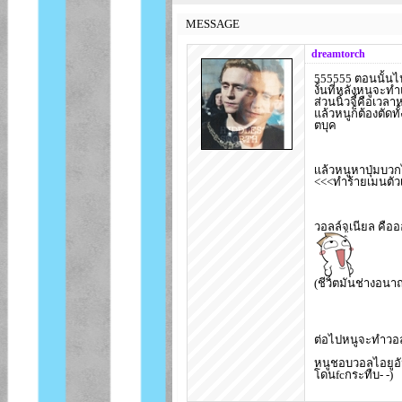
MESSAGE
dreamtorch
555555 ตอนนั้นไน
งั้นที่หลังหนูจ
ส่วนนิ้วจี้คือเวล
แล้วหนูก็ต้องตัดท
ตบุค
เเล้วหนูหาปุ่มบว
<<<ทำร้ายเมนตัว
วอลล์จูเนียล คืออ
(ชีวิตมันช่างอนาถ
ต่อไปหนูจะทำวอ
หนูชอบวอลไอยูอันส
โดนfcกระทืบ- -)