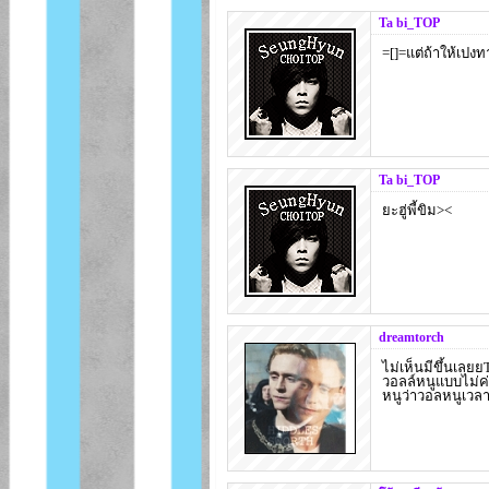
Ta bi_TOP
=[]=แต่ถ้าให้เปงทา
Ta bi_TOP
ยะฮู่พี้ขิม><
dreamtorch
ไม่เห็นมีขึ้นเลย
วอลล์หนูแบบไม่ค่
หนูว่าวอลหนูเวลา