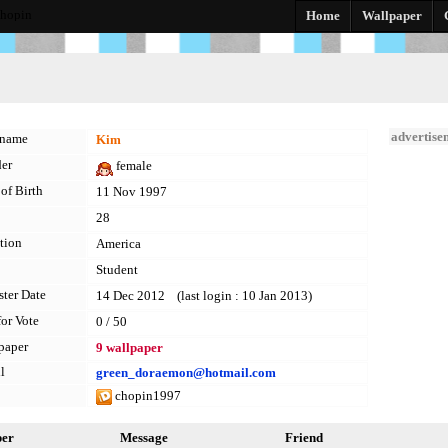
chopin
Home
Wallpaper
advertise
kname
Kim
er
female
of Birth
11 Nov 1997
28
tion
America
Student
ster Date
14 Dec 2012 (last login : 10 Jan 2013)
for Vote
0 / 50
paper
9 wallpaper
l
green_doraemon@hotmail.com
chopin1997
per
Message
Friend