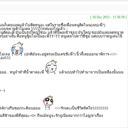
[ 16 Dec 2012 - 11:56:59 ]
นก็เคยแอดแล้วไม่ติดหนูอะ แต่ในรายชื่อเพื่อนหนูติดไนน(งงปะพี่?)
ะทำแบบขยายตัวโมเดล 555555#สมองไปแล้ว- -
าหนูตัดอะพี่ มันเป็นรูปใหญ่ใช่ปะ แล้วทีนี้พอเข้าชอป มันใหญ่ ชอปมันเลยลดขนาด
ั้งๆอย่างงั้น คือหนูซูมไม่เป็นอะพี่TT^TT หนูเคยไปหาวิธีซูม แต่แบบว่าหนูเล่นโน๊
กไม่เจอ
(ปกติมันจะอยู่ตรงแป้นเลขช้ะพี่?) นิ้วจี้เลยออกมาพิการ-/////-
เอง555
อออ... หนูจำทำสีน้ำตาลอะพี่
แล้วแบบทำไปทำมาจากเป็นเหลืองนั้นนน
- -)
ลล์0างกึนซอกกะคิมบอมม
<<<รักเคะเป็นชีวิตจิตใจ55555555
ีฟ้าของพี่ที่สุดอะ>O< ถึงแม้หนูจะรักจูเนียลมากกว่าไอยู(หาเรื่อง