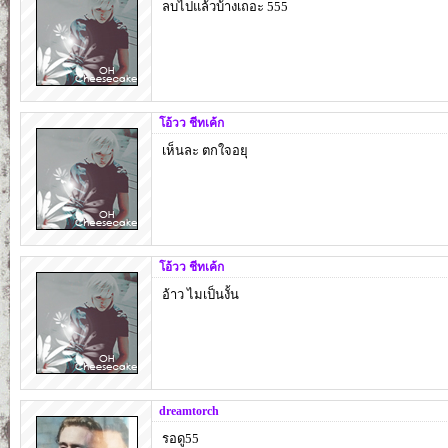
ลบไปแล้วบ้างเถอะ 555
โอ้วว ชีทเค้ก
เห็นละ ตกใจอยุ
โอ้วว ชีทเค้ก
อ้าว ไมเป็นงั้น
dreamtorch
รอดู55