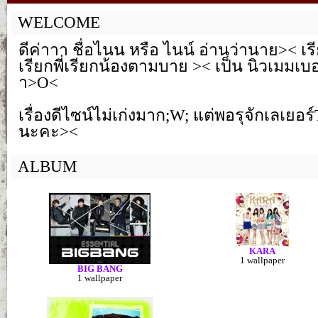
WELCOME
ดีค่าาา ชื่อไนน หรือ ไนน์ อ่านว่านาย>< เรีย
เรียกพี่เรียกน้องตามบาย >< เป็น นิวเมมเ
า>O<
เรื่องดีไซน์ไม่เก่งมาก;W; แต่พอรุจักเลเยอร์T
นะคะ><
ALBUM
KARA
1 wallpaper
BIG BANG
1 wallpaper