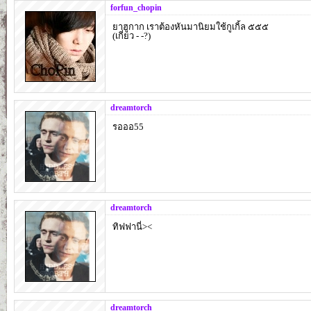
forfun_chopin
ยาฮูกาก เราต้องหันมานิยมใช้กูเกิ้ล ๕๕๕
(เกี่ยว - -?)
dreamtorch
รอออ55
dreamtorch
ทิฟฟานี่><
dreamtorch