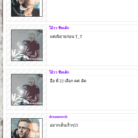
โอ้วว ชีทเค้ก
แต่งนิยายก่อน T_T
โอ้วว ชีทเค้ก
อือ พี่ 22 เลือก คศ. ผิด
dreamtorch
อยากเห็นเร็วๆ55