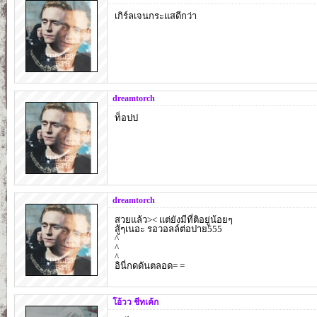
เกิร์ลเจนกระแสดีกว่า
dreamtorch
ท็อปป
dreamtorch
สวยแล้ว>< แต่ยังมีที่ติอยู่น้อยๆ
สู้ๆเนอะ รอวอลล์ต่อปาย555
^
^
^
อินี่กดดันตลอด= =
โอ้วว ชีทเค้ก