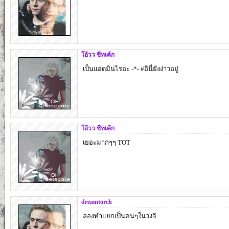
โอ้วว ชีทเค้ก
เป็นแอดมินไรอะ -*- #อินี่ยังง่าวอยู่
โอ้วว ชีทเค้ก
เยอะมากๆๆ TOT
dreamtorch
ลองทำแยกเป็นคนๆในวงจิ