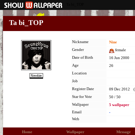
Ta bi_TOP
Ta bi_TOP
Nickname
Nine
Gender
female
Date of Birth
16 Jun 2000
Age
26
Location
Job
Register Date
09 Dec 2012 (la
Star for Vote
50 / 50
Wallpaper
5 wallpaper
Email
-
Web
Home
Wallpaper
Message