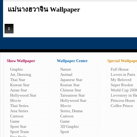
แม่นางฮวาจิน Wallpaper
1
Show Wallpaper
Wallpaper Center
Special Wallpap
Graphic
Nature
Full House
Art, Drawing
Animal
Lovers in Paris
Thai Star
Japanese Star
My Beloved
Korean Star
Korean Star
Super Rookie
Asian Star
Chinese Star
World Cup 200
Hollywood Star
Taiwanese Star
Lovestory in H
Movie
Hollywood Star
Princess Hours
Thai Series
Movie
Coffee Prince
Asia Series
Series, Drama
Cartoon
Cartoon
Game
Game
Sport Star
3D Graphic
Sport Team
Sport
Free Style