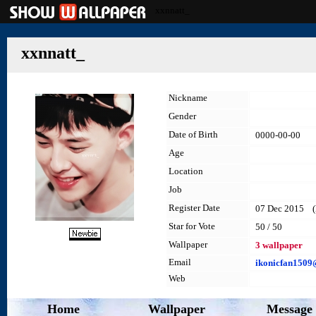
xxnnatt_
xxnnatt_
Nickname
Gender
Date of Birth
0000-00-00
Age
Location
Job
Register Date
07 Dec 2015 (la
Star for Vote
50 / 50
Wallpaper
3 wallpaper
Email
ikonicfan150
Web
Home
Wallpaper
Message