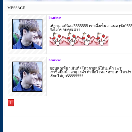
MESSAGE
beariese
เห้ย ขอแก้นิสส5555555 เราเพิ่งเห็นว่าแนท (ช้ะ?
ยังไงก็ขอบคุณน้าา
beariese
ขอบคุณที่มาเม้นท์+โหวตวอลล์ให้นะค้า TwT
เราชื่อบีมน้า อายุ13ค่า ตัวชื่อไรคะ? อายุเท่าไหร่ง่า
เรียกไม่ถูก55555555
1