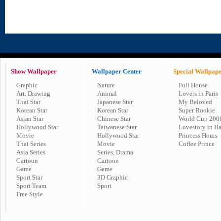
Show Wallpaper
Wallpaper Center
Special Wallpap
Graphic
Nature
Full House
Art, Drawing
Animal
Lovers in Paris
Thai Star
Japanese Star
My Beloved
Korean Star
Korean Star
Super Rookie
Asian Star
Chinese Star
World Cup 200
Hollywood Star
Taiwanese Star
Lovestory in H
Movie
Hollywood Star
Princess Hours
Thai Series
Movie
Coffee Prince
Asia Series
Series, Drama
Cartoon
Cartoon
Game
Game
Sport Star
3D Graphic
Sport Team
Sport
Free Style