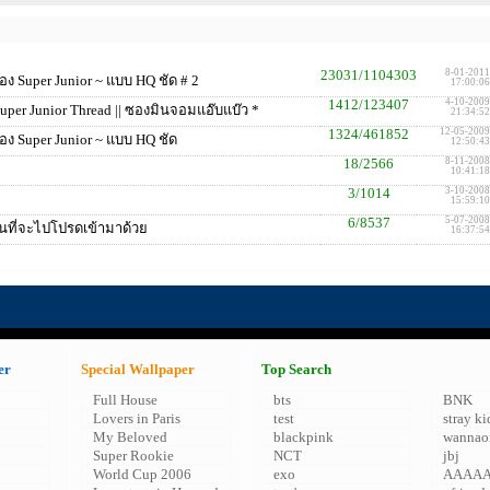
23031/1104303
8-01-2011
อง Super Junior ~ แบบ HQ ชัด # 2
17:00:06
1412/123407
4-10-2009
per Junior Thread || ซองมินจอมแอ๊บแบ๊ว *
21:34:52
1324/461852
12-05-2009
อง Super Junior ~ แบบ HQ ชัด
12:50:43
18/2566
8-11-2008
10:41:18
3/1014
3-10-2008
15:59:10
6/8537
5-07-2008
นที่จะไปโปรดเข้ามาด้วย
16:37:54
er
Special Wallpaper
Top Search
Full House
bts
BNK
Lovers in Paris
test
stray ki
My Beloved
blackpink
wannao
Super Rookie
NCT
jbj
World Cup 2006
exo
AAAA