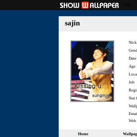
sajin
sajin
Nic
Gend
Date 
Age
Loca
Job
Regi
Star 
Wall
Emai
Web
Home
Wallpa