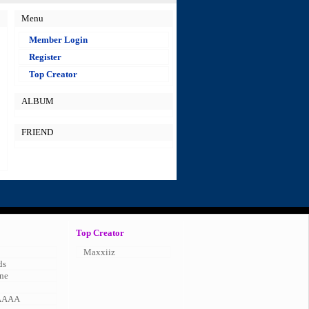
Menu
Member Login
Register
Top Creator
ALBUM
FRIEND
Top Creator
Maxxiiz
ds
ne
AAAA