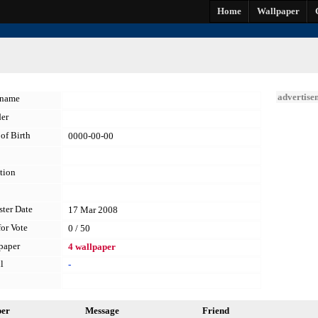
Home
Wallpaper
advertise
kname
er
of Birth
0000-00-00
tion
ster Date
17 Mar 2008
for Vote
0 / 50
paper
4 wallpaper
l
-
per
Message
Friend