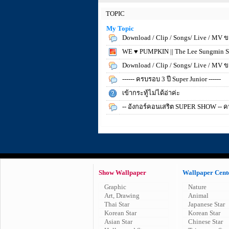
TOPIC
My Topic
Download / Clip / Songs/ Live / MV ข
WE ♥ PUMPKIN || The Lee Sungmin Su
Download / Clip / Songs/ Live / MV ข
------ ครบรอบ 3 ปี Super Junior ------
เข้ากระทู้ไม่ได้อ่าค่ะ
-- อังกอร์คอนเสริต SUPER SHOW -- ค
Show Wallpaper
Wallpaper Cent
Graphic
Nature
Art, Drawing
Animal
Thai Star
Japanese Star
Korean Star
Korean Star
Asian Star
Chinese Star