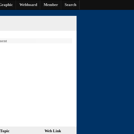
Graphic
Webboard
Member
Search
ment
Topic
Web Link