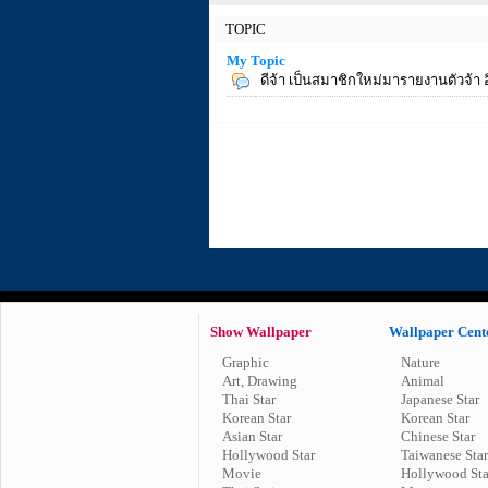
TOPIC
My Topic
ดีจ้า เป็นสมาชิกใหม่มารายงานตัวจ้า อ
Show Wallpaper
Wallpaper Cent
Graphic
Nature
Art, Drawing
Animal
Thai Star
Japanese Star
Korean Star
Korean Star
Asian Star
Chinese Star
Hollywood Star
Taiwanese Star
Movie
Hollywood Sta