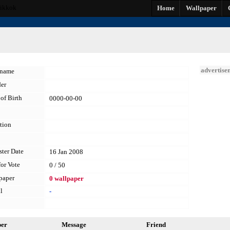
ikkok
Home
Wallpaper
advertise
kname
er
of Birth
0000-00-00
tion
ster Date
16 Jan 2008
for Vote
0 / 50
paper
0 wallpaper
l
-
per
Message
Friend