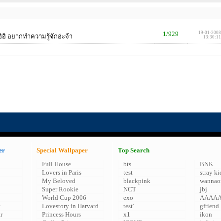
1/929
19-01-2008
ิอิ อยากทำความรู้จักอ่ะจ้า
13:30:11
er
Special Wallpaper
Top Search
Full House
bts
BNK
Lovers in Paris
test
stray ki
My Beloved
blackpink
wannao
Super Rookie
NCT
jbj
World Cup 2006
exo
AAAA
Lovestory in Harvard
test'
gfriend
r
Princess Hours
x1
ikon