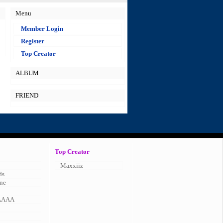
Menu
Member Login
Register
Top Creator
ALBUM
FRIEND
Top Creator
Maxxiiz
ds
ne
AAAA