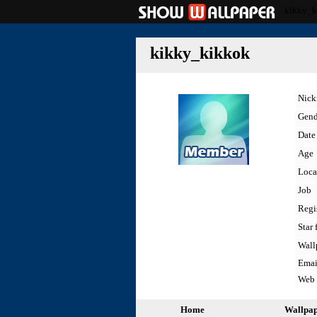
kikky_k
kikky_kikkok
Nic
Gend
Date 
Age
Loca
Job
Regi
Star 
Wall
Emai
Web
Home
Wallpa