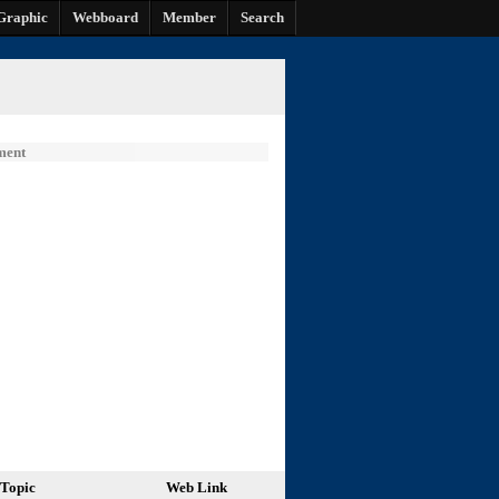
Graphic
Webboard
Member
Search
ment
Topic
Web Link