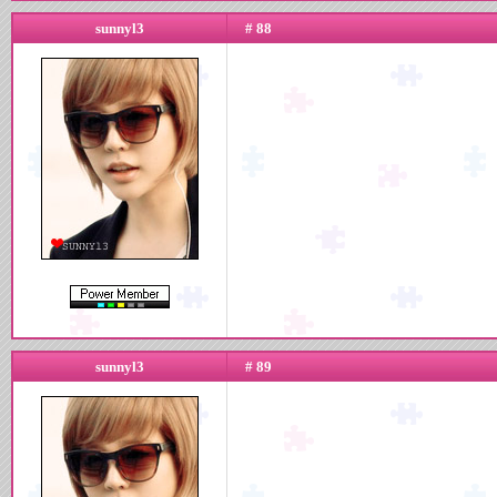
sunnyl3
# 88
sunnyl3
# 89