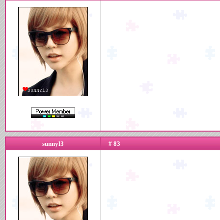
sunnyl3
# 83