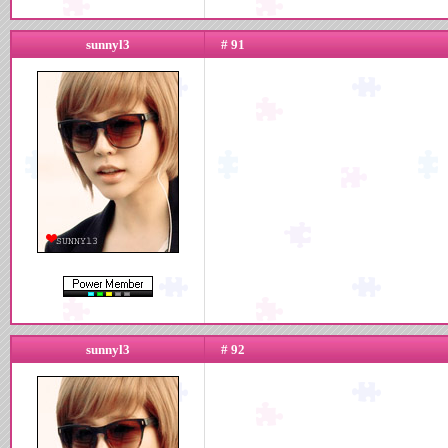
sunnyl3
# 91
sunnyl3
# 92