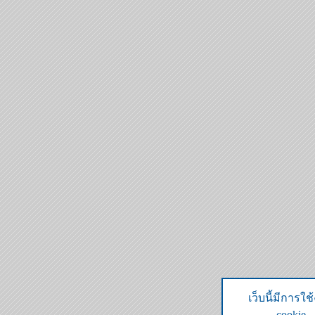
เว็บนี้มีการใช
cookie