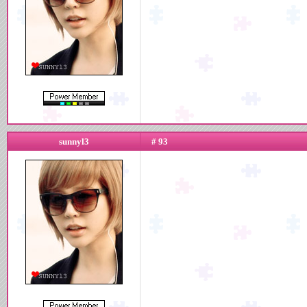
sunnyl3
# 93