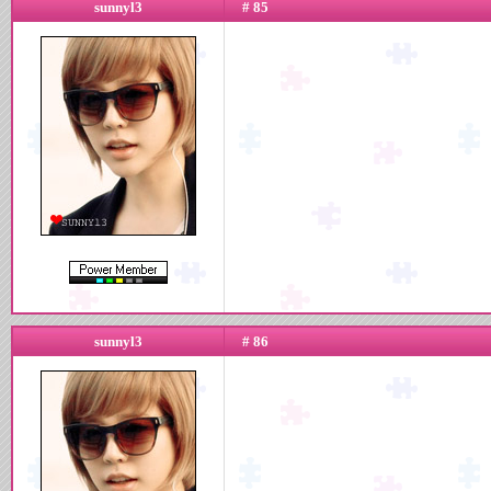
sunnyl3
# 85
sunnyl3
# 86