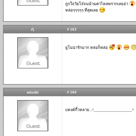
ถูกใจวัยโจ๋จนน้ามตาไหลพรากเลยอ่า
หล่อๆๆๆๆๆ ที่สุดเลย
ฦ.
# 163
ยูโนน่ารักมาก หล่อก็หล่อ
mizaki
# 164
แทงค์กิ้วหลาย...^__________________^