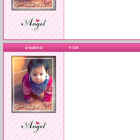
sl-ledl3vil
# 110