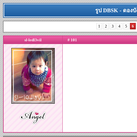
รูป DBSK - ดองบังช
1
2
3
4
5
6
sl-ledl3vil
# 101