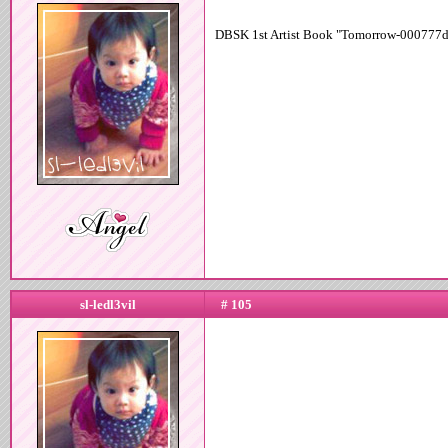
DBSK 1st Artist Book "Tomorrow-000777d
sl-ledl3vil
# 105