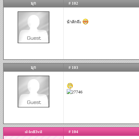
มุก
# 102
น้าลักจ๊ะ
มุก
# 103
sl-ledl3vil
# 104