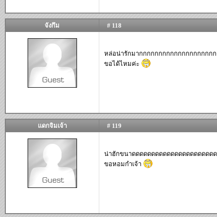
จังกึม
# 118
หล่อน่ารักมากกกกกกกกกกกกกกกกกกก
ขอได้ไหมค่ะ
แดกจิมเจ้า
# 119
น่าฮักขนาดดดดดดดดดดดดดดดดดดดดดดด
ขอหอมกำเจ้า