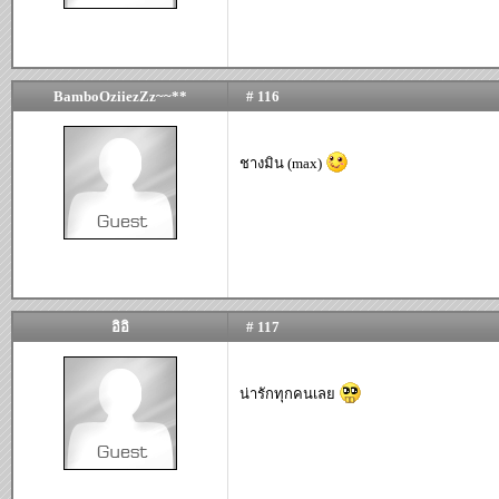
BamboOziiezZz~~**
# 116
ชางมิน (max)
อิอิ
# 117
น่ารักทุกคนเลย