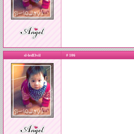
sl-ledl3vil
# 106