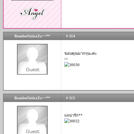
BamboOziiezZz~~**
# 114
ขอบคุณมากๆนะค่ะ
^^
BamboOziiezZz~~**
# 115
แจน่ารัก**