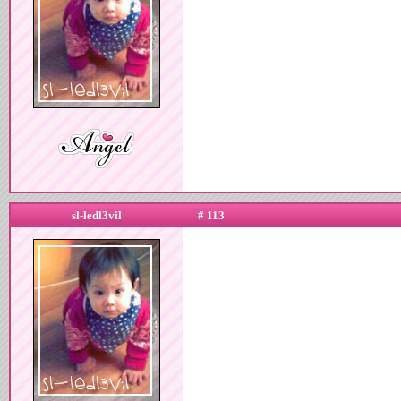
sl-ledl3vil
# 113