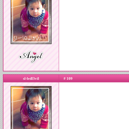
sl-ledl3vil
# 109