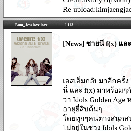
Re-upload:kimjaengjae
Bum_Jess love love
# 113
[News] ชายนี่ f(x) แ
เอสเอ็มกลับมาอีกครั
นี่ และ f(x) มาพร้อมๆ
ว่า Idols Golden Age 
อายุยี่สิบต้นๆ
โดยทุกๆคนต่างสนุกสน
ไม่อยู่ในช่วง Idols Go