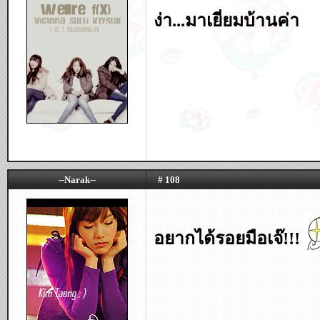
ง่า...มาเยี่ยมบ้านค่า
--Narak--
# 108
อยากได้รอยมือเจ๊!!!