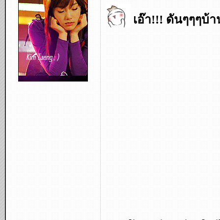
เอ๊า!!! ดันๆๆๆบ้าน