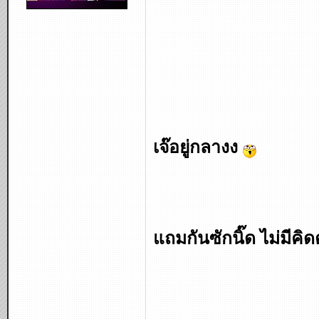
เจ๊อยู่กลางง
แถมกันซักนิ๊ด ไม่มีคิดต