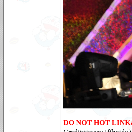
DO NOT HOT LINK
Credit:tistory+f(baidu)