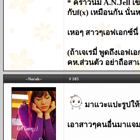
* คราวนี้มี A.N.Jell เข
กับf(x) เหมือนกัน นั่น
เหอๆ สาวๆเอฟเอกซ์นี่
(ถ้าเจเรมี่ พูดถึงเอฟเ
คห.ส่วนตัว อย่าถือสาเ
--Narak--
# 105
มาแวะแปะรูปให้บ้
เอาสาวๆคนอื่นมาแจมด