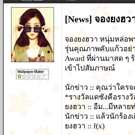
[News] จองยงฮวา
จองยงฮวา หนุ่มหล่อพร
รุ่นคุณภาพคับแก้วอย่า
Award ที่ผ่านมาสด ๆ 
เข้าไปสัมภาษณ์
นักข่าว :: คุณว่าใคร
*รางวัลแดซังคือรางวัล
ยงฮวา :: อืม...มีหลา
นักข่าว :: แล้วนักร้
ยงฮวา :: f(x)