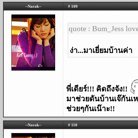
--Narak--
# 109
quote : Bum_Jess lov
ง่า...มาเยี่ยมบ้านค่า
พี่เดียร์!!! คิดถึงจัง!!
มาช่วยดันบ้านเจ๊กันเหอ
ช่วยๆกันเน๊าะ!!
--Narak--
# 110