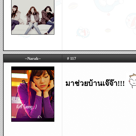
--Narak--
# 117
มาช่วยบ้านเจ๊จ๊า!!!