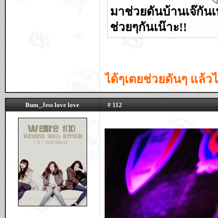
มาช่วยดันบ้านเจ๊กันเห
ช่วยๆกันเน๊าะ!!
ได้ๆเตยช่วยดันๆ แล้ว
Bum_Jess love love
# 112