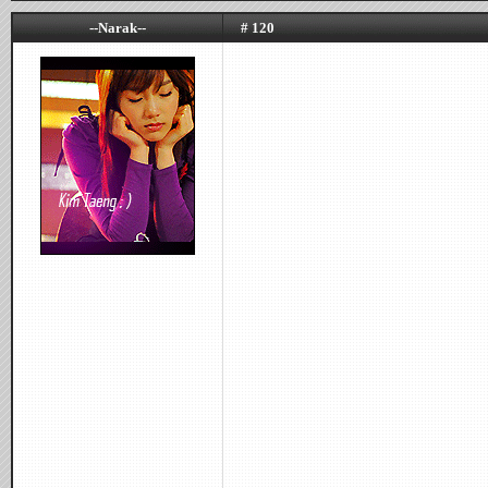
--Narak--
# 120