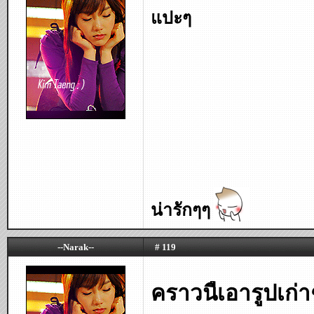
แปะๆ
น่ารักๆๆ
--Narak--
# 119
คราวนี้เอารูปเก