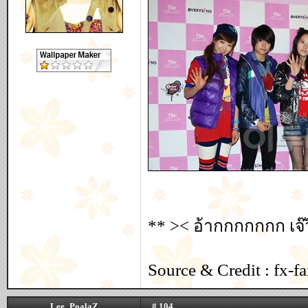
** >< อ้ากกกกกกก เจ๊
Source & Credit : fx-f
Lee_PoalaZ
# 104