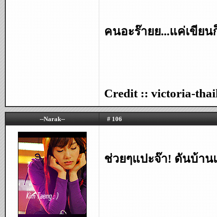
คนอะร๊ายย...แค่เขียนก
Credit :: victoria-th
--Narak--
# 106
ช่วยๆแปะจ๊า! ดันบ้านเ