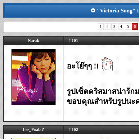
✿ "Victoria Song"
1
2
3
4
5
6
--Narak--
# 101
อะโย๊ๆๆ !!
รูปเซ็ตคริสมาสน่ารัก
ขอบคุณสำหรับรูปนะค
Lee_PoalaZ
# 102