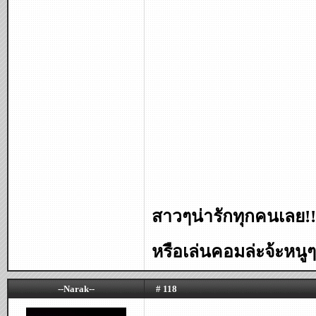
สาวๆน่ารักทุกคนเลย!!
หรือเล่นคอมล่ะจ้ะหน
--Narak--
# 118