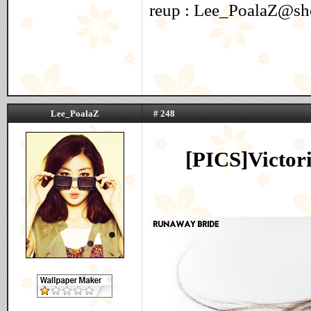
reup : Lee_PoalaZ@sh
Lee_PoalaZ
# 248
[PICS]Victo