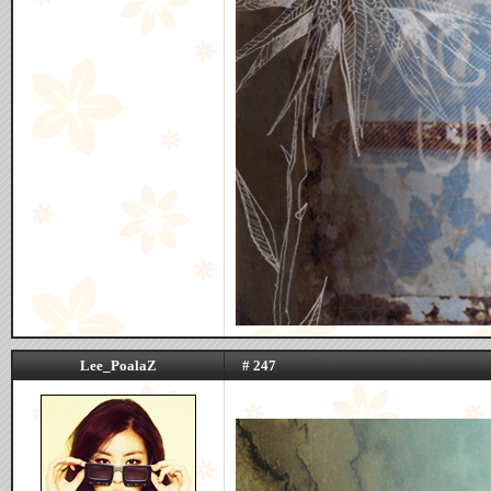
Lee_PoalaZ
# 247