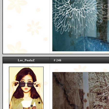
Lee_PoalaZ
# 246