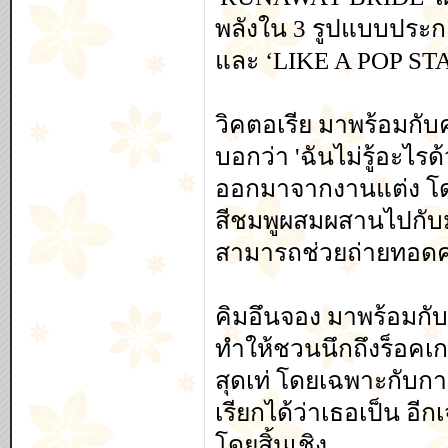
พลังใน 3 รูปแบบประ
และ ‘LIKE A POP ST
วิคตอเรีย มาพร้อมกับค
บอกว่า 'ฉันไม่รู้อะไรด้
ออกมาจากงานแต่ง โดย
สีชมพูผสมผสานไปกับม
สามารถช่วยถ่ายทอดคว
คิมอึนจอง มาพร้อมกั
ทำให้ชวนนึกถึงร็อคเกอ
สุดเท่ โดยเฉพาะกับก
เรียกได้ว่าเธอเป็น อี
โดยสิ้นเชิง