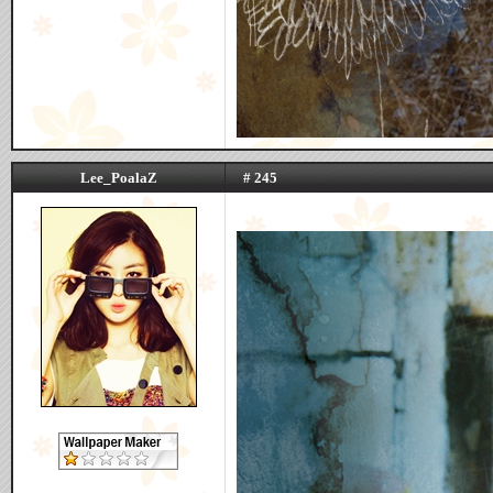
Lee_PoalaZ
# 245