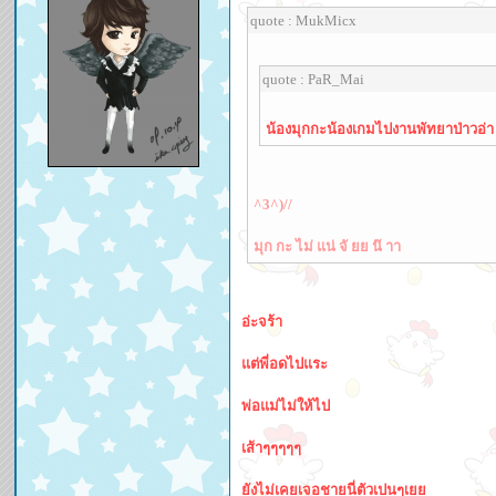
quote : MukMicx
quote : PaR_Mai
น้องมุกกะน้องเกมไปงานพัทยาป่าวอ่า
^3^)//
มุก กะ ไม่ แน่ จั ยย น๊ าา
อ่ะจร้า
แต่พี่อดไปแระ
พ่อแม่ไม่ให้ไป
เส้าๆๆๆๆๆ
ยังไม่เคยเจอชายนี่ตัวเปนๆเยย