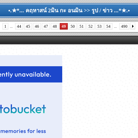
•.★*... คฤหาสน์ 2มิน กะ อนมิน >> รูป / ข่าว ...*★.•
1
...
44
45
46
47
48
49
50
51
52
53
54
...
490