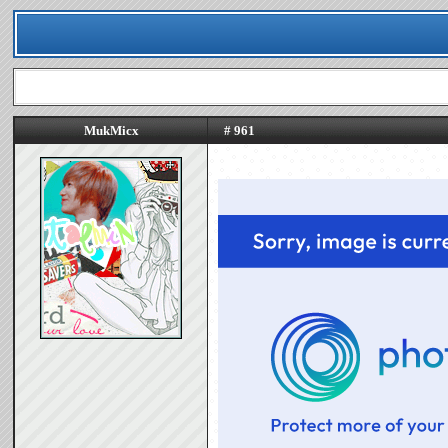
MukMicx
# 961