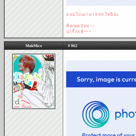
อ นน ไป เอ า มา จากก ไหน๊ น่ะ
ที่ คาดด ป๋ มม ><
น่า รั๊ กก ดี ** *
MukMicx
# 962