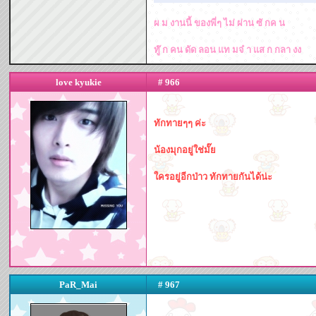
ผ ม งานนี้ ของพี่ๆ ไม่ ผ่าน ซั กค น
ทู๊ ก คน ดัด ลอน แท มจ๋ า แส ก กลา งง
love kyukie
# 966
ทักทายๆๆ ค่ะ
น้องมุกอยู่ใช่มั๊ย
ใครอยู่อีกป่าว ทักทายกันได้น่ะ
PaR_Mai
# 967