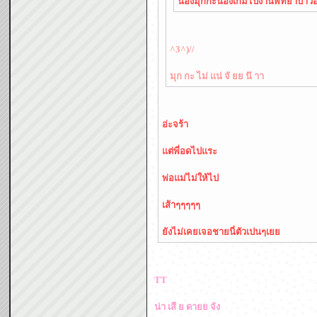
น้องมุกกะน้องเกมไปงานพัทยาป่าวอ
^3^)//
มุก กะ ไม่ แน่ จั ยย น๊ าา
อ่ะจร้า
แต่พี่อดไปแระ
พ่อแม่ไม่ให้ไป
เส้าๆๆๆๆๆ
ยังไม่เคยเจอชายนี่ตัวเปนๆเยย
TT
น่า เสี ย ดายย จัง