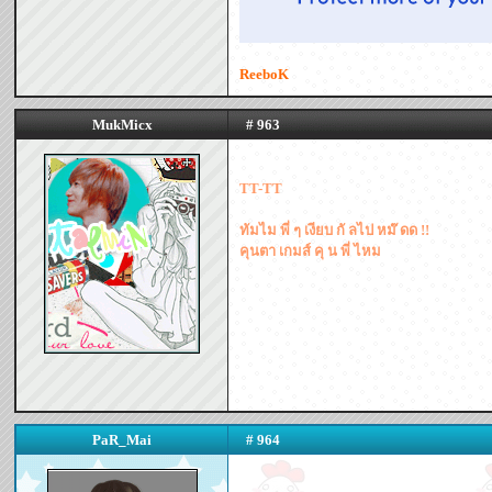
ReeboK
MukMicx
# 963
TT-TT
ทัมไม พี่ ๆ เงียบ กั ลไป หม๊ ดด !!
คุนตา เกมส์ คุ น พี่ ไหม
PaR_Mai
# 964