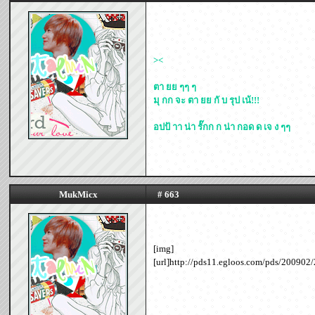
><
ตา ยย ๆๆ ๆ
มุ กก จะ ตา ยย กั บ รุป เน้!!!
อปป้ าา น่า รั๊กก ก น่า กอด ด เจ ง ๆๆ
MukMicx
# 663
[img]
[url]http://pds11.egloos.com/pds/200902