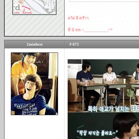
สวัส ดี คร๊าา
พี่ นั ทท ^___________^*
2minbest
# 671