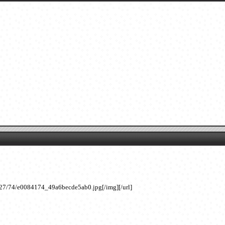
/27/74/e0084174_49a6becde5ab0.jpg[/img][/url]