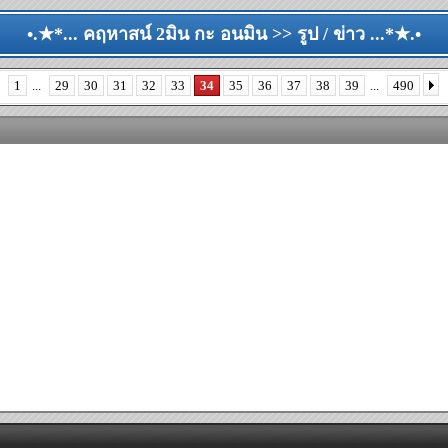
•.★*... คฤหาสน์ 2มิน กะ อนมิน >> รูป / ข่าว ...*★.•
1
...
29
30
31
32
33
34
35
36
37
38
39
...
490