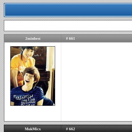
2minbest
# 661
MukMicx
# 662