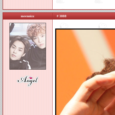
meennizz
# 3888