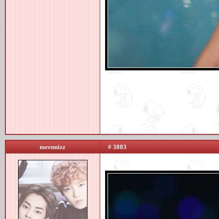
meennizz
# 3883