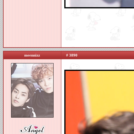
meennizz
# 3890