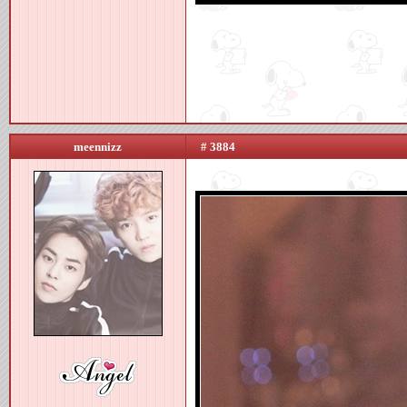
meennizz
# 3884