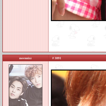
meennizz
# 3891