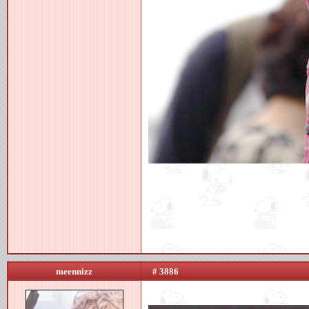
meennizz
# 3886