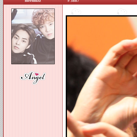
meennizz
# 3887