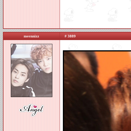
meennizz
# 3889