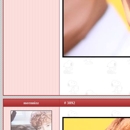
meennizz
# 3892