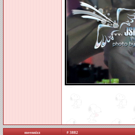
meennizz
# 3882