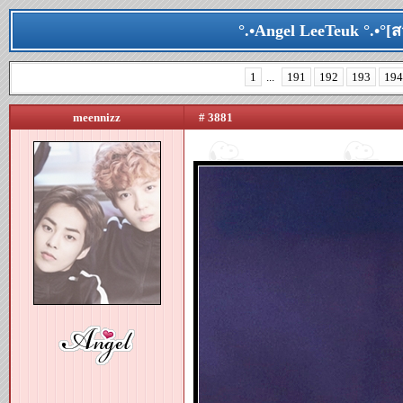
°.•Angel LeeTeuk °.•°[ส
1
...
191
192
193
194
meennizz
# 3881