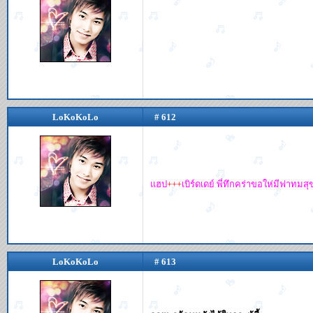
LoKoKoLo
# 612
แฮป
+++
เบิร์ดเดย์ พี่ทึกคร่าขอให่มีฟาท
LoKoKoLo
# 613