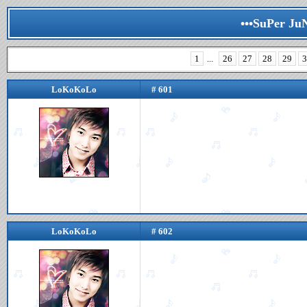
•••SuPer Ju
1
...
26
27
28
29
3
LoKoKoLo
# 601
LoKoKoLo
# 602