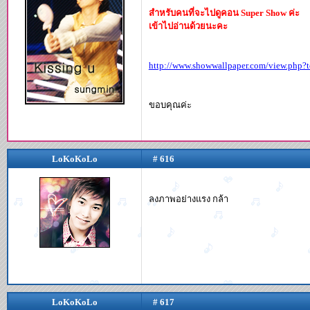
สำหรับคนที่จะไปดูคอน Super Show ค่ะ
เข้าไปอ่านด้วยนะคะ
http://www.showwallpaper.com/view.php?
ขอบคุณค่ะ
LoKoKoLo
# 616
ลงภาพอย่างแรง กล้า
LoKoKoLo
# 617