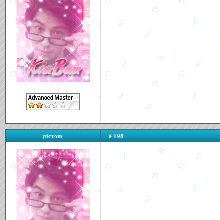
piczom
# 198