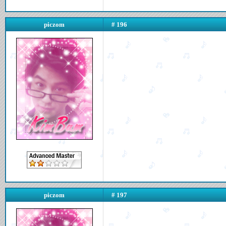
piczom
# 196
piczom
# 197