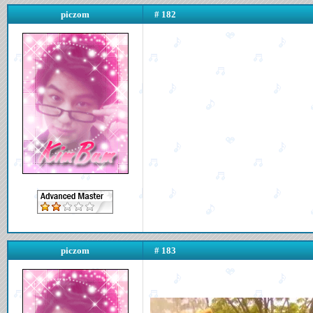
piczom
# 182
piczom
# 183