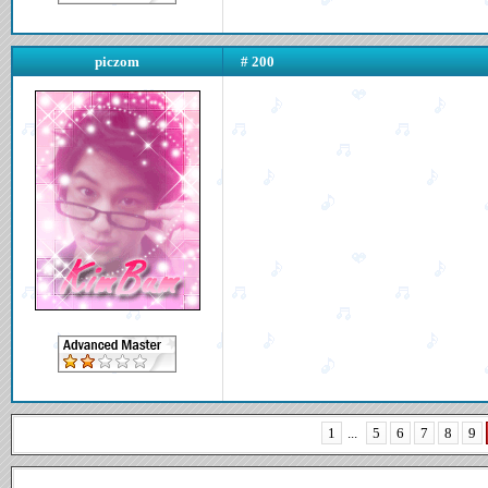
piczom
# 200
1
...
5
6
7
8
9