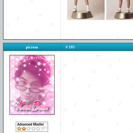
piczom
# 195