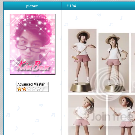
piczom
# 194