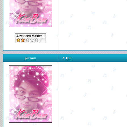
piczom
# 185