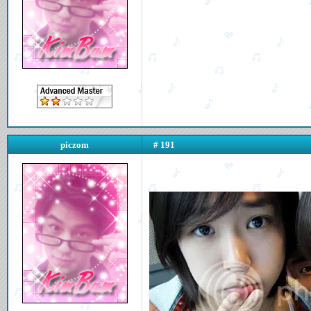
piczom
# 191