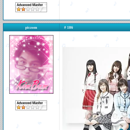
piczom
# 186