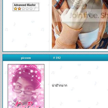
piczom
# 192
น่าม๊ากมาก