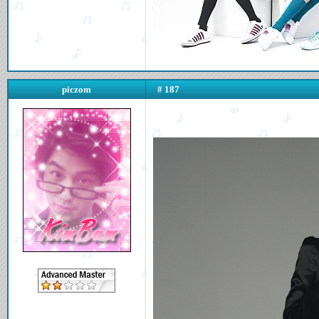
piczom
# 187