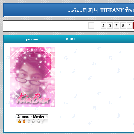
...εїз...티파니 TIFFANY ทิฟฟ
1
...
5
6
7
8
9
piczom
# 181