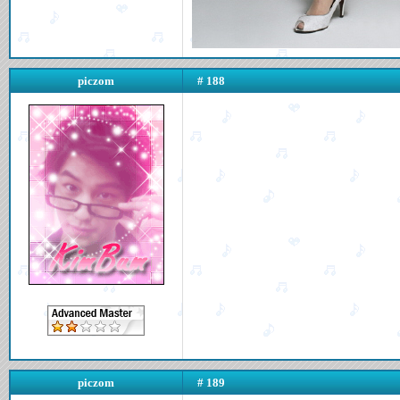
piczom
# 188
piczom
# 189