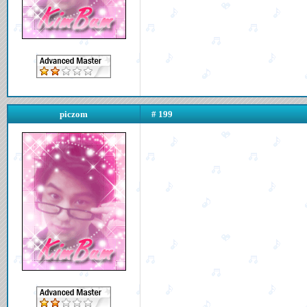
piczom
# 199