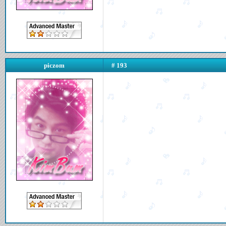
piczom
# 193