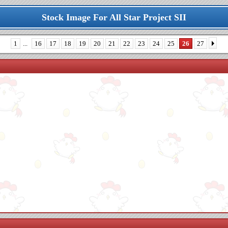
Stock Image For All Star Project SII
1
...
16
17
18
19
20
21
22
23
24
25
26
27