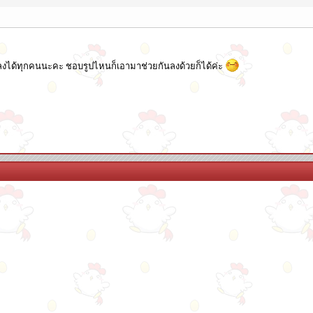
กันลงได้ทุกคนนะคะ ชอบรูปไหนก็เอามาช่วยกันลงด้วยก็ได้ค่ะ