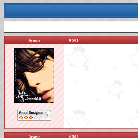
Ayame
# 501
Ayame
# 502