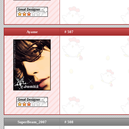
Ayame
# 507
SuperBeam_2007
# 508