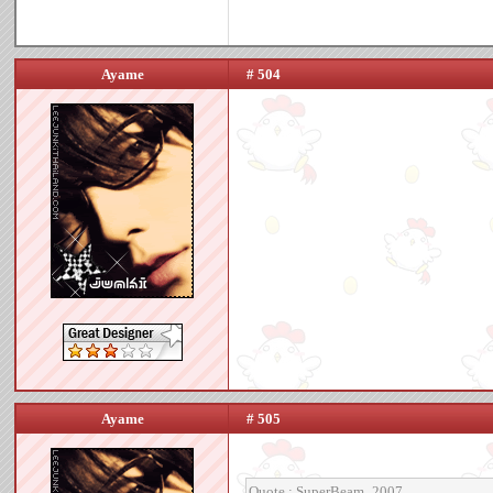
Ayame
# 504
Ayame
# 505
Quote : SuperBeam_2007