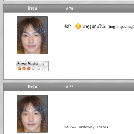
ป้าจุ๋ม
# 76
ดีค๊า...
มาดูรูปกันโน๊ะ
[img]http://img
ป้าจุ๋ม
# 77
Edit Date : 2008-02-05 ( 12:33:50 )