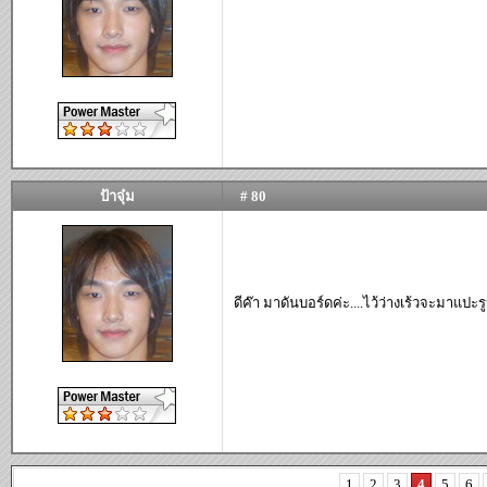
ป้าจุ๋ม
# 80
ดีค๊า มาดันบอร์ดค่ะ....ไว้ว่างเร้วจะมาแปะ
1
2
3
4
5
6