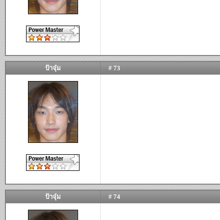
ป้าจุ๋ม
# 73
ป้าจุ๋ม
# 74