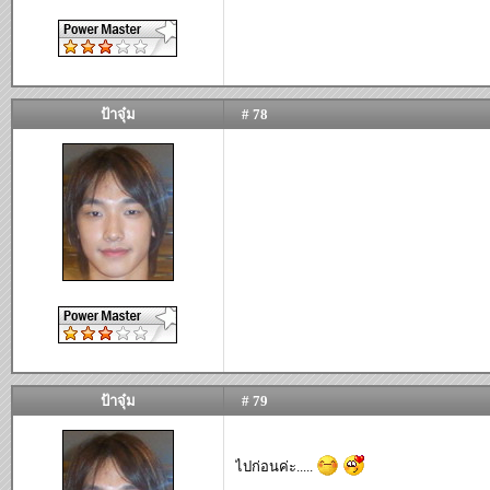
ป้าจุ๋ม
# 78
ป้าจุ๋ม
# 79
ไปก่อนค่ะ.....