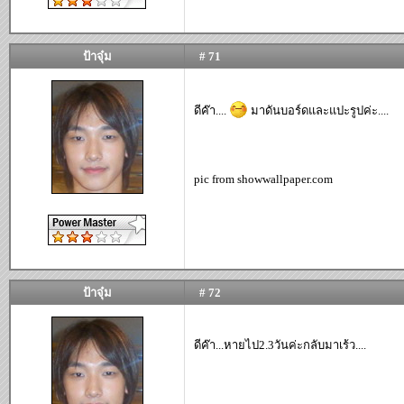
ป้าจุ๋ม
# 71
ดีค๊า....
มาดันบอร์ดและแปะรูปค่ะ....
pic from showwallpaper.com
ป้าจุ๋ม
# 72
ดีค๊า...หายไป2.3วันค่ะกลับมาเร้ว....