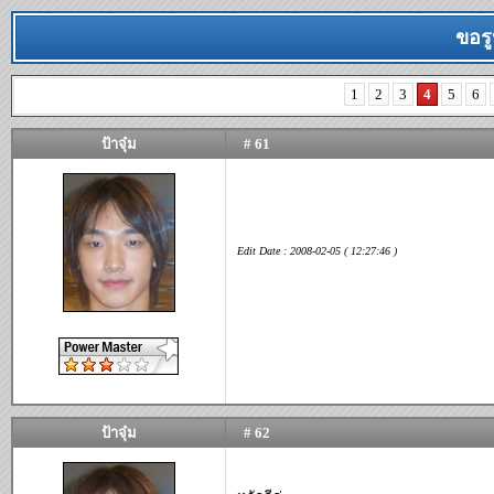
ขอรู
1
2
3
4
5
6
ป้าจุ๋ม
# 61
Edit Date : 2008-02-05 ( 12:27:46 )
ป้าจุ๋ม
# 62