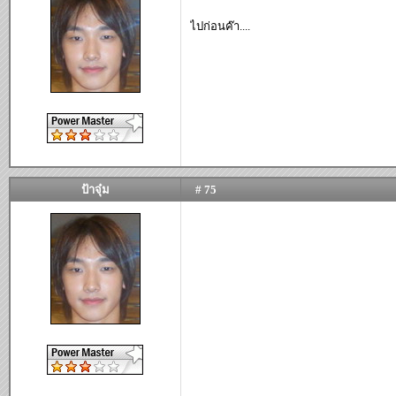
ไปก่อนค๊า....
ป้าจุ๋ม
# 75