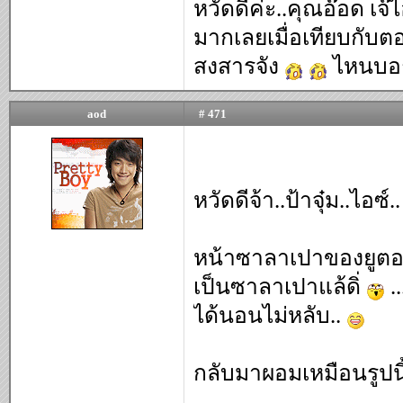
หวัดดีค่ะ..คุณอ๊อด เจ๊ไ
มากเลยเมื่อเทียบกับต
สงสารจัง
ไหนบอกว
aod
# 471
หวัดดีจ้า..ป้าจุ๋ม..ไอซ์.
หน้าซาลาเปาของยูตอนก่
เป็นซาลาเปาแล้ดิ่
.
ได้นอนไม่หลับ..
กลับมาผอมเหมือนรูปนี