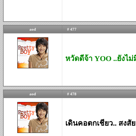
aod
# 477
หวัดดีจ้า YOO ..ยังไม่
aod
# 478
เดินคอตกเชียว.. สงสัยค