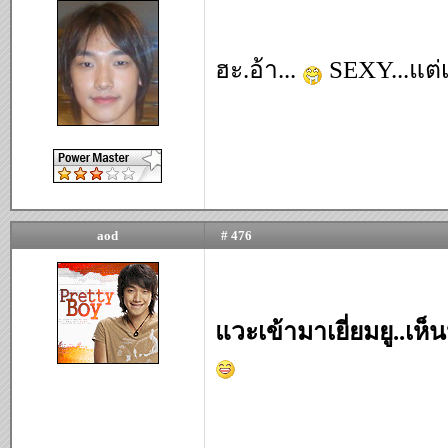
ฮะ.อ้า...
SEXY...แต่เ
aod
# 476
แวะเข้ามาเยี่ยมยู..เห