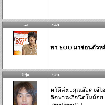
aod
# 479
พา YOO มาซ่อนตัวหลังพ
ป้าจุ๋ม
# 480
หวัดีค่ะ...คุณอ๊อด เจ๊ไอ
ติดพาระกิจนิดโหน้อย.
[img]http://
]