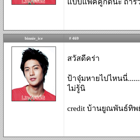
แบบแพคคู่ก็ดีนะ ถ้ารวม
binnie_ice
# 469
สวัสดีคร่า
ป้าจุ๋มหายไปไหนนี่....
ไม่รู้นิ
credit บ้านยูณพันธ์ทิพ