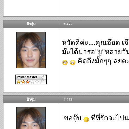
ป้าจุ๋ม
# 472
หวัดดีค่ะ....คุณอ๊อด เจ๊
ม๊ะได้มารอ"ยู"หลายวันม
คิดถึงมั๊กๆๆเลยต
ป้าจุ๋ม
# 473
ขอจุ๊บ
ทีที่รักจะไปน