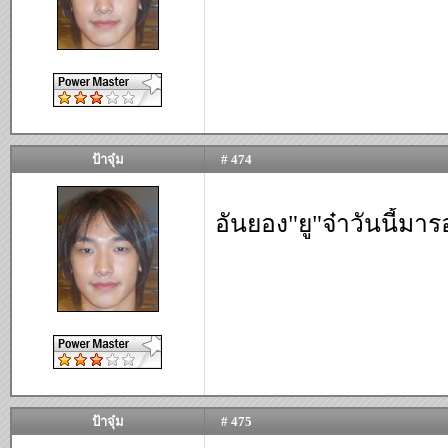
ป้าจุ๋ม
# 474
อันยอง"ยู"จ๋าวันนี้มา
ป้าจุ๋ม
# 475