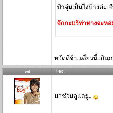
ป้าจุ๋มเป็นไงบ้างค่ะ
จักกะแร้ท่าทางจะห
หวัดดีจ้า..เดี๋ยวนี้..บิ
aod
# 466
มาช่วยดูแลยู..