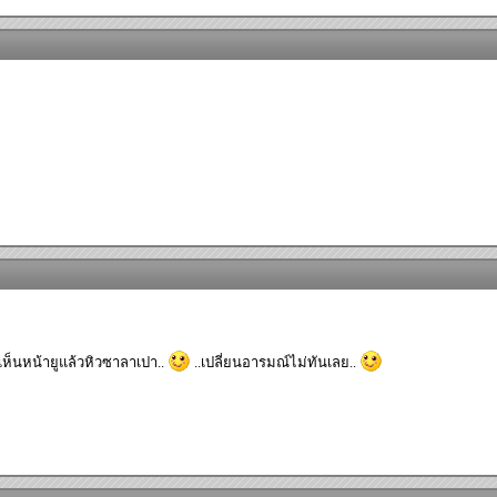
าเห็นหน้ายูแล้วหิวซาลาเปา..
..เปลี่ยนอารมณ์ไม่ทันเลย..