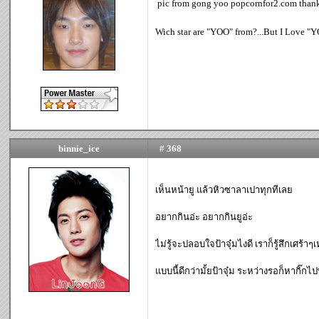
pic from gong yoo popcornfor2.com than
Wich star are "YOO" from?...But I Love 
binnie_ice
# 368
เห็นหน้ายู แล้วหิวซาลาเปาทุกทีเลย
อยากกินอ่ะ อยากกินยูอ่ะ
ไม่รู้จะปลอบใจป้าจุ๋มไงดี เราก็รู้สึกเศร้
แบบนี้ดีกว่ามั้ยป้าจุ๋ม ระหว่างรอก็หากิ๊ก