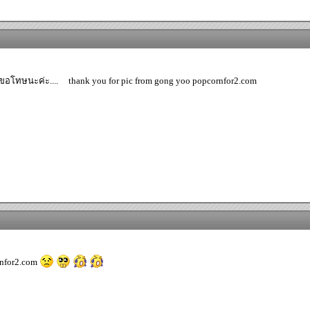
้ขอโทษนะค่ะ....
thank you for pic from gong yoo popcornfor2.com
rnfor2.com