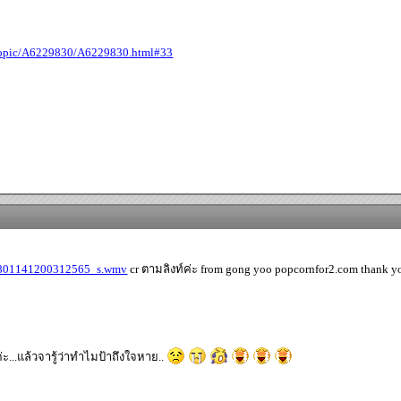
i/topic/A6229830/A6229830.html#33
00801141200312565_s.wmv
cr ตามลิงท์ค่ะ from gong yoo popcornfor2.com thank y
่ะ...แล้วจารู้ว่าทำไมป้าถึงใจหาย..