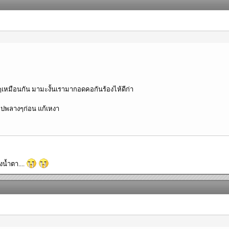
ร้าๆเหมือนกัน มามะงั้นเรามากอดคอกันร้องไห้ดีก่า
๊กไปพลางๆก่อน แก้เหงา
งน้ำตา....