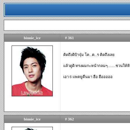
binnie_ice
# 361
คิดถึงดิป้าจุ๋ม โค...ต...ร คิดถึงเลย
แล้วดูดิ ทรงผมกะหน้ากลมๆ.........ชวนให้
เอา 6 แพคยูคืนมา ฮือ ฮือออออ
binnie_ice
# 362