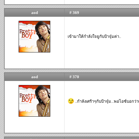
aod
# 369
เข้ามาให้กำลังใจยูกับป้าจุ๋มค่า..
aod
# 370
..กำลังเศร้าๆกับป้าจุ๋ม...พอไอซ์บอกว่