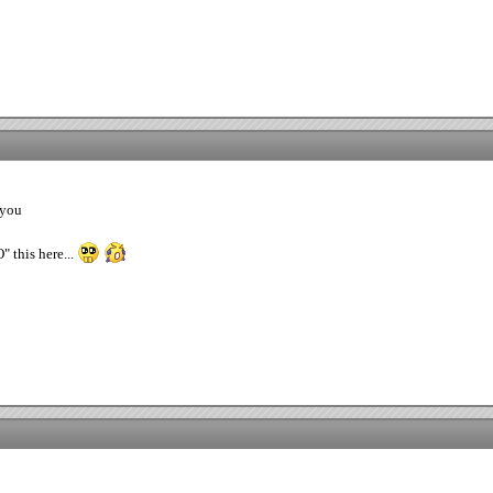
 you
 this here...