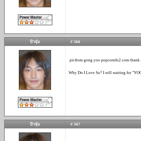
ป้าจุ๋ม
# 366
picfrom gong yoo popcornfo2.com thank
Why Do I Love So? I will waiting for "YOO"
ป้าจุ๋ม
# 367