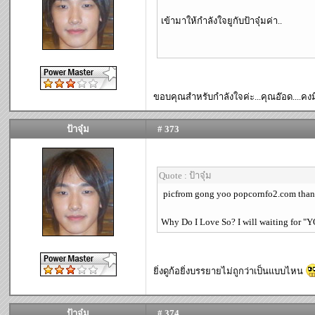
เข้ามาให้กำลังใจยูกับป้าจุ๋มค่า..
ขอบคุณสำหรับกำลังใจค่ะ...คุณอ๊อด....คงมีแ
ป้าจุ๋ม
# 373
Quote : ป้าจุ๋ม
picfrom gong yoo popcornfo2.com tha
Why Do I Love So? I will waiting for "YO
ยิ่งดูก้อยิ่งบรรยายไม่ถูกว่าเป็นแบบไหน
ป้าจุ๋ม
# 374