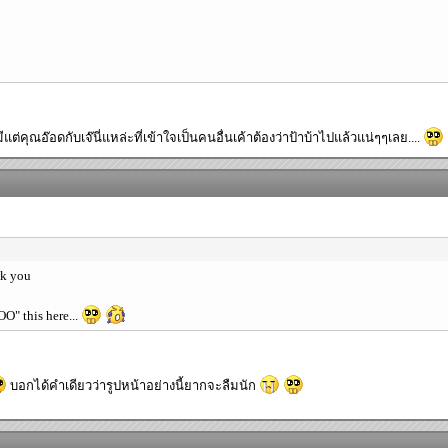
ต่คุณอ๊อดกับเจ๊นี่แหล่ะที่เข้าใจเป็นคนอื่นเค้าต้องว่าป้าบ้าไปแล้วแน่ๆๆเลย....
nk you
O" this here...
บอกได้คำเดียวว่ารูปหน้าอย่างนี้ยากจะลืมนัก