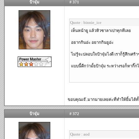
ป้าจุ๋ม
# 371
Quote : binnie_ice
เห็นหน้ายู แล้วหิวซาลาเปาทุกทีเลย
อยากกินอ่ะ อยากกินยูอ่ะ
ไม่รู้จะปลอบใจป้าจุ๋มไงดี เราก็รู้สึกเศ
แบบนี้ดีกว่ามั้ยป้าจุ๋ม ระหว่างรอก็หากิ
ขอบคุณเจ๊..มากมายเลยค่ะที่ทำให้ยิ้มได้ทั้
ป้าจุ๋ม
# 372
Quote : aod