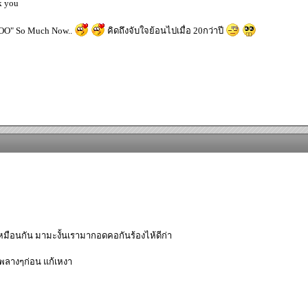
k you
"YOO" So Much Now..
คิดถึงจับใจย้อนไปเมื่อ 20กว่าปี
าๆเหมือนกัน มามะงั้นเรามากอดคอกันร้องไห้ดีก่า
ไปพลางๆก่อน แก้เหงา