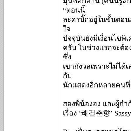
มุนซอกฮวัน (คนนี้รู้
“ตอนนี้
ละครบิ๊กอยู่ในขั้นตอน
ใจ
ปัจจุบันยังมีเงื่อนไ
ครับ ในช่วงแรกจะต้
ซึ่ง
เขากังวลเพราะไม่ได้เ
กับ
นักแสดงอีกหลายคนที่
สองพี่น้องฮง และผู้
เรื่อง ‘쾌걸춘향’ Sassy G