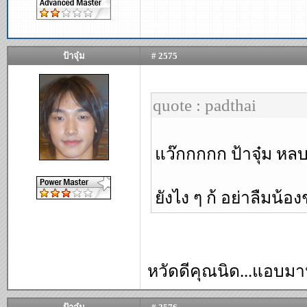
ป้าจุ๋ม
# 2575
quote : padthai
แว๊กกกกก ป้าจุ๋ม หลบม
ยังไง ๆ ก้ อย่าลืมน้
หวัดดีคุณนิด...แอบม