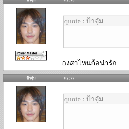
ป้าจุ๋ม
# 2576
quote : ป้าจุ๋ม
องสาไหนก้อน่ารัก
ป้าจุ๋ม
# 2577
quote : ป้าจุ๋ม