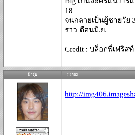
Big เป็นละครแนวโรแมน
18
จนกลายเป็นผู้ชายวั
ราวเดือนมิ.ย.
Credit : บล็อกพี่เฟริสท์
ป้าจุ๋ม
# 2562
http://img406.image