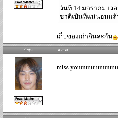
วันที่ 14 มกราคม เวล
ชาติเป็นที่แน่นอนแล้ว
เก็บของเก่ากินละกัน
ป้าจุ๋ม
# 2578
miss youuuuuuuuuuu