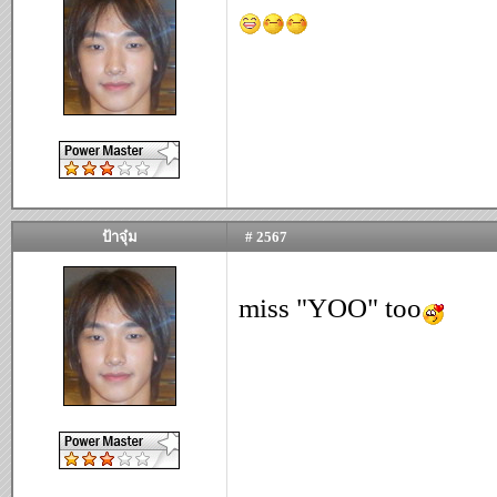
ป้าจุ๋ม
# 2567
miss "YOO" too