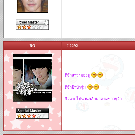
RO
# 2292
ดีจ้าสาวๆของยู
ดีจ้าป้าป้าจุ๋ม
จิวหายไปนานกลับมาตามข่าวยูจ้า