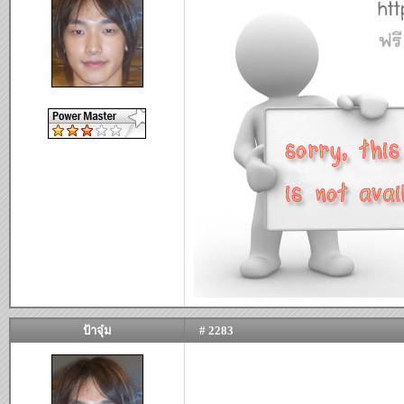
ป้าจุ๋ม
# 2283