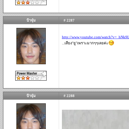
ป้าจุ๋ม
# 2287
http://www.youtube.com/watch?v=_hNk
...เสียง"ยู"เพราะมากๆๆเลยค่ะ
ป้าจุ๋ม
# 2288