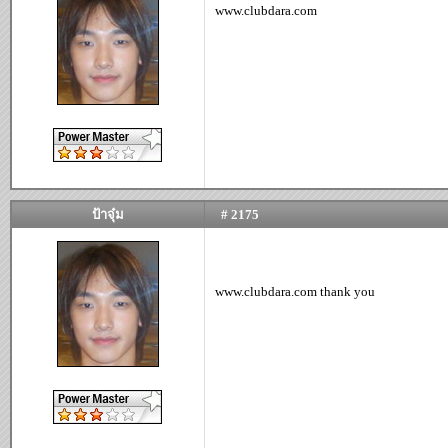
www.clubdara.com
ป้าจุ๋ม
# 2175
www.clubdara.com thank you