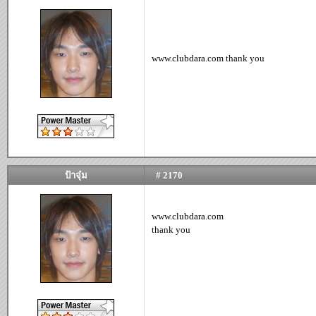
www.clubdara.com thank you
ป้าจุ๋ม
# 2170
www.clubdara.com
thank you