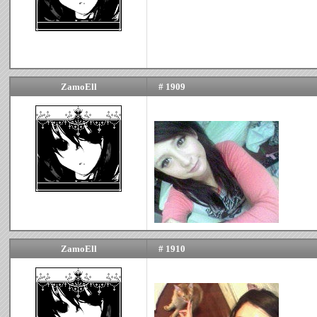
ZamoEll
# 1909
ZamoEll
# 1910