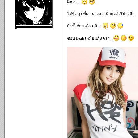
ดีคร่า....
ไม่รู้ว่ารูปที่เอามาลงจามีอยู่แล้วรึป่าวน๊า
ถ้าซ้ำก้อขอโทษน๊า..
ชอบ Leah เหมือนกันคร่า...