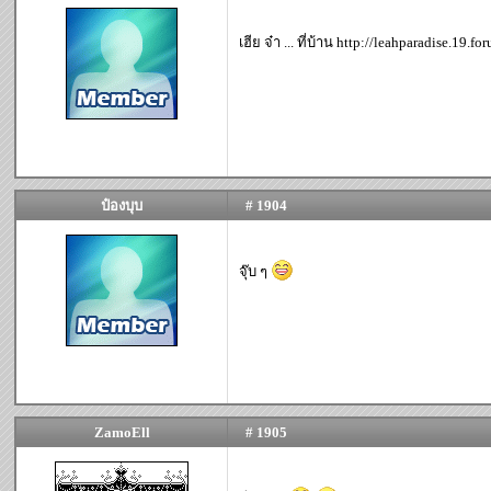
เฮีย จ๋า ... ที่บ้าน http://leahparadise.19.
ป๋องบุบ
# 1904
จุ๊บ ๆ
ZamoEll
# 1905