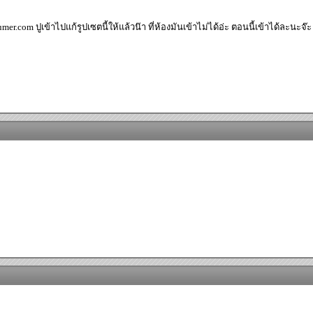
forumer.com ปูเข้าไปแก้รูปเซตนี้ให้แล้วน๊า ที่ห้องมันเข้าไม่ได้อ่ะ ตอนนี้เข้าได้ละนะจ๊ะ