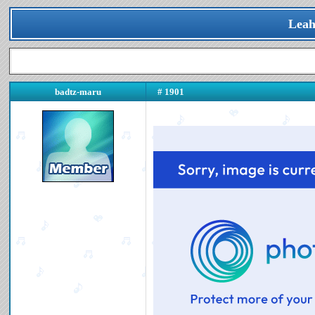
Leah
badtz-maru
# 1901