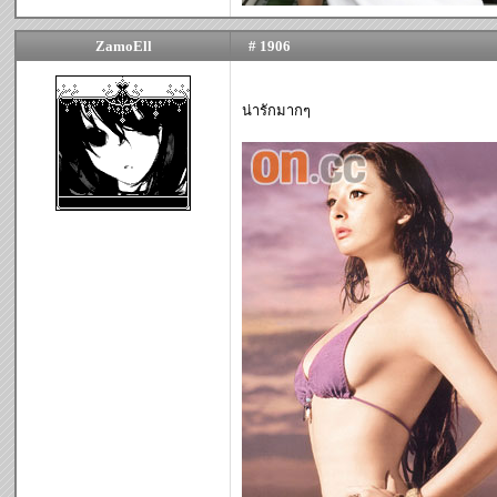
ZamoEll
# 1906
น่ารักมากๆ