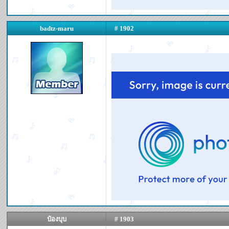
badtz-maru
# 1902
ป๋องบุบ
# 1903