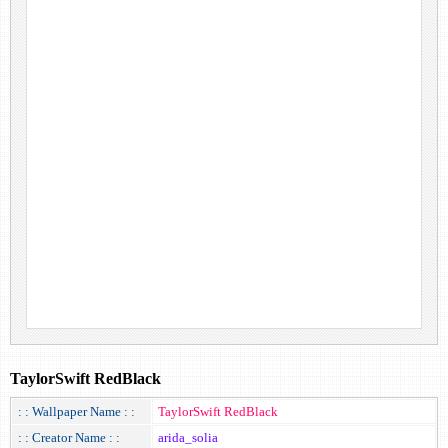
TaylorSwift RedBlack
: : Wallpaper Name : :
TaylorSwift RedBlack
: : Creator Name : :
arida_solia