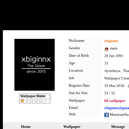
Nickname
xbiginnx
Gender
male
Date of Birth
20 Jun 1991
Age
35
Location
Ayutthaya , Tha
Job
Wallpaper Crea
Register Date
19 Mar 2016 (l
Star for Vote
55 / 55
Wallpaper
66 wallpaper
Email
xbiginnx@gma
Web
MantisartS
Home
Wallpaper
Message