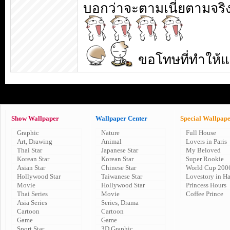
บอกว่าจะตามเนี่ยตามจริ
ขอโทษที่ทำให้
Show Wallpaper
Wallpaper Center
Special Wallpap
Graphic
Nature
Full House
Art, Drawing
Animal
Lovers in Paris
Thai Star
Japanese Star
My Beloved
Korean Star
Korean Star
Super Rookie
Asian Star
Chinese Star
World Cup 200
Hollywood Star
Taiwanese Star
Lovestory in H
Movie
Hollywood Star
Princess Hours
Thai Series
Movie
Coffee Prince
Asia Series
Series, Drama
Cartoon
Cartoon
Game
Game
Sport Star
3D Graphic