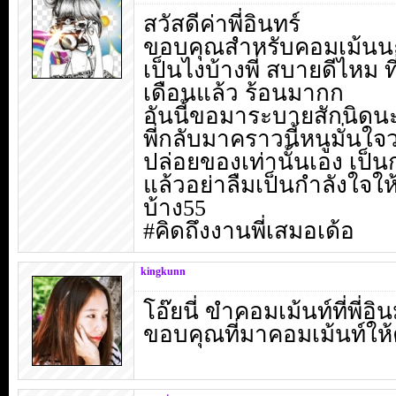
สวัสดีค่าพี่อินทร์
ขอบคุณสำหรับคอมเม้นนะค
เป็นไงบ้างพี่ สบายดีไหม 
เดือนแล้ว ร้อนมากก
อันนี้ขอมาระบายสักนิดน
พี่กลับมาคราวนี้หนูมั่นใจ
ปล่อยของเท่านั้นเอง เป็นก
แล้วอย่าลืมเป็นกำลังใจให
บ้าง55
#คิดถึงงานพี่เสมอเด้อ
kingkunn
โอ๊ยนี่ ขำคอมเม้นท์ที่พี่อิ
ขอบคุณที่มาคอมเม้นท์ให