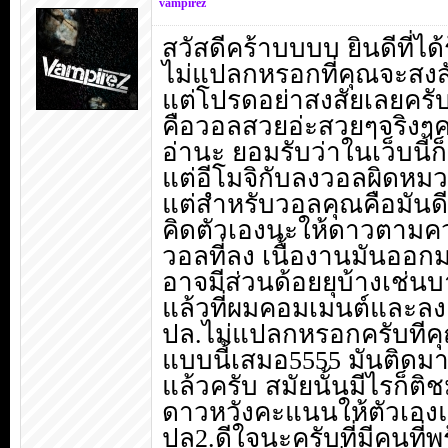
vampirez
สวัสดีคร้าบบบบ ยินดีที่ได้
ไม่แปลกหรอกที่คุณจะสงส
แต่โปรดอย่าสงสัยเลยครั
คือวอลสวยอ่ะสวยๆจริงๆค
อ่านะ ยอมรับว่าในเว็บนี
แต่อีโมจิกับลงวอลผิดหม
แต่สำหรับวอลคุณคือมันด
คิดตัวเองนะให้ดาวตามค
วอลที่ลง เนื้องานมันออกม
อาจมีส่วนด้อยยุบ้างเช่น
แล้วที่ผมคอมเมนต์และล
ปล.ไม่แปลกหรอกครับทีคุณ
แบบนี้เสมอ5555 มันติดมาจ
แล้วครับ สมัยนั้นมีไรก็ติ
ดาวหวังคะแนนให้ตัวเอง
ปล2.ดีใจนะครับที่มีคนที่พ