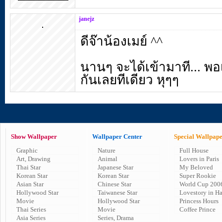
janejz
ดีจ๊าน้องเมย์ ^^
นานๆ จะได้เข้ามาที... พอ
กันเลยทีเดียว หุๆๆ
Show Wallpaper
Wallpaper Center
Special Wallpap
Graphic
Nature
Full House
Art, Drawing
Animal
Lovers in Paris
Thai Star
Japanese Star
My Beloved
Korean Star
Korean Star
Super Rookie
Asian Star
Chinese Star
World Cup 200
Hollywood Star
Taiwanese Star
Lovestory in H
Movie
Hollywood Star
Princess Hours
Thai Series
Movie
Coffee Prince
Asia Series
Series, Drama