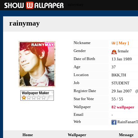
rainymay
rainymay
Nickname
เม [ May ]
Gender
female
Date of Birth
13 Jan 1989
Age
37
Location
BKK,TH
Job
STUDENT
Register Date
29 Jan 2007 (la
Star for Vote
55 / 55
Wallpaper
82 wallpaper
Email
-
Web
RainFanart
Home
Wallpaper
Message