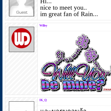
Hi...
nice to meet you..
im great fan of Rain...
Willey
IK_Q