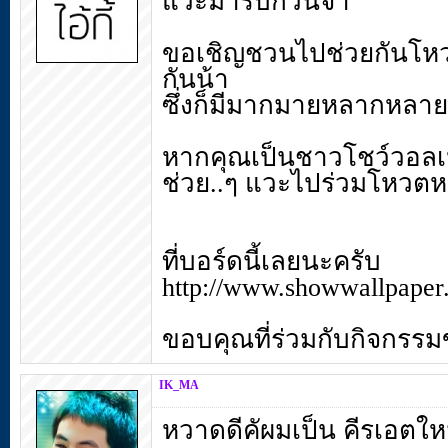
แวะมารบกวนจ้า
ขอเชิญชวนไปช่วยกันโหวต
กันน้า
ซึ่งก็มีมากมายหลากหลา
หากคุณเป็นชาวโชว์วอลเปเป
ช่วย..ๆ แวะไปร่วมโหวตห
ที่บอร์ดนี้เลยนะครับ
http://www.showwallpaper
ขอบคุณที่ร่วมกับกิจกรร
IK_MA
หวาดดีคัผมเป็น คีรเอตให