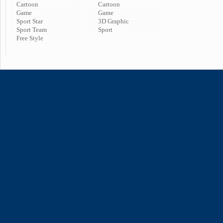
Cartoon
Cartoon
Game
Game
Sport Star
3D Graphic
Sport Team
Sport
Free Style