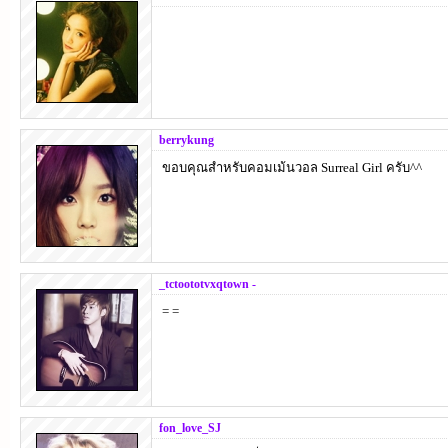
berrykung
ขอบคุณสำหรับคอมเม้นวอล Surreal Girl ครับ^^
_tctoototvxqtown -
= =
fon_love_SJ