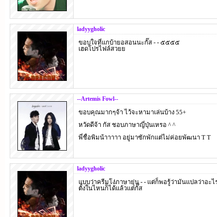
ladyygholic
ขอบใจที่แกบ้ายอสอนนะกั๊ส - - ๕๕๕๕
เฮดโปรไฟล์สวยย
--Artemis Fowl--
ขอบคุณมากๆจ้า ไว้จะหามาเล่นบ้าง 55+
หวัดดีจ้า กัส ชอบภาษาญี่ปุ่นเหรอ ^ ^
พี่ชื่อพิมน้าาาาา อยู่มาซักพักแต่ไม่ค่อยพัฒนา T T
ladyygholic
แบบว่าครีมโง่ภาษายุ่น - - แต่ก็พอรู้ว่ามันแปลว่าอ
ตั้งในไหนก็ได้แล้วแต่กั๊ส