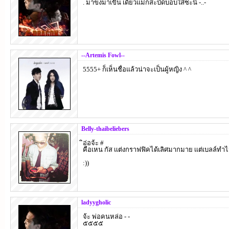
. มาขงมาเขิน เดี๋ยวแม่ก็สะบัดบ็อบใส่ซะนี่ -..-
--Artemis Fowl--
5555+ ก็เห็นชื่อแล้วน่าจะเป็นผู้หญิง ^ ^
Belly-thaibeliebers
ิอ่อจ้ะ #
คือเหน กัส เเต่งกราฟฟิคได้เลิศมากมาย เเต่เบลล์ทำ
:))
ladyygholic
จ้ะ พ่อคนหล่อ - -
๕๕๕๕