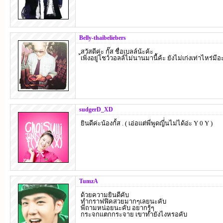
Belly-thaibeliebers
สวัสดีค่ะ กั๊ส ชื่อเบลล์น้ะค้ะ ,
้เพิ่งอยู่โชว์วอลล์ไม่นานมานี้ค้ะ ยังไม่เก่งเท่าไหร่มี
sudgerD_XD
ยินดีค่ะน้องกั้ส . ( เอ่อแต่พี่พูดญี่่นไม่ได้อ่ะ Y 0 Y )
TumzA
ด้วยความยินดีคับ
ทำกราฟฟิคสวยมากๆเลยนะคับ
พี่ถามหน่อยนะคับ อยากรู้ๆ
กระจกแตกกระจาย เขาทำยังไงหรอคับ