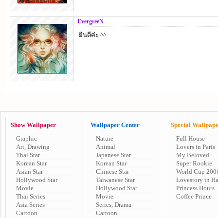
EvergreeN
ยินดีค่ะ ^^
Show Wallpaper
Wallpaper Center
Special Wallpap
Graphic
Nature
Full House
Art, Drawing
Animal
Lovers in Paris
Thai Star
Japanese Star
My Beloved
Korean Star
Korean Star
Super Rookie
Asian Star
Chinese Star
World Cup 200
Hollywood Star
Taiwanese Star
Lovestory in H
Movie
Hollywood Star
Princess Hours
Thai Series
Movie
Coffee Prince
Asia Series
Series, Drama
Cartoon
Cartoon