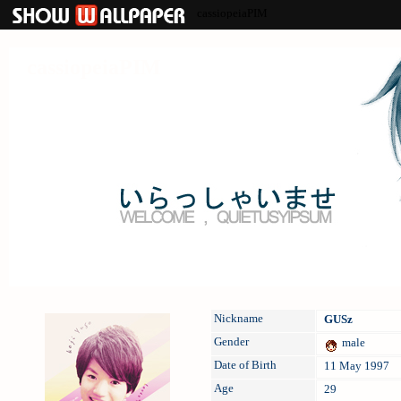
cassiopeiaPIM
cassiopeiaPIM
Nickname
GUSz
Gender
male
Date of Birth
11 May 1997
Age
29