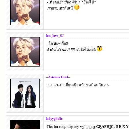
- เห้ยๆอ
ย่าเรียกพี่
ฝนๆ *ร้องไห้*
เราอายุ
เท่า
กันเน้
fon_love_SJ
- โอ้
วเย~ กั้
สสึ
จำกันได้เ
ปล่า? 55 จำไม่
ได้อ่ะดิ
--Artemis Fowl--
55+ แวะมาเยี่ยมเยียมบ้างเหมือนกัน ^ ^
ladyygholic
Thx for comment my wallpaper
GRAPHIC . S E X Y 