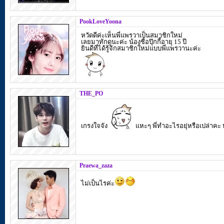
PookLoveYoona
หวัดดีค่ะเห็นพี่แพรวาเป็นสมาชิกใหม่
เลยมาทักดูนะค่ะ น้องชื่อปุ๊กกี้อายุ 15 ปี
ยินดีที่ได้รู้จักสมาชิกใหม่แบบพี่แพรวานะค่ะ
THE_PO
เกรงใจจัง
แหะๆ พี่ทำอะไรอยุ่หรือเปล่าคะ
Praewa_zaza
ไม่เป็นไรค่ะ