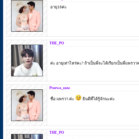
อายุ18ค่ะ
THE_PO
ค่ะ อายุเท่าไหร่คะ? ถ้าเป็นพี่จะได้เรียกเป็นพี่แพรว
Praewa_zaza
ชื่อ แพรวา ค่ะ
ยินดีที่ได้รู้จักนะค่ะ
THE_PO