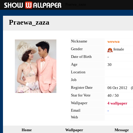
Praewa_zaza
Praewa_zaza
Nickname
wowwa
Gender
female
Date of Birth
-
Age
30
Location
Job
Register Date
06 Oct 2012 (la
Star for Vote
40 / 50
Wallpaper
4 wallpaper
Email
-
Web
Home
Wallpaper
Message