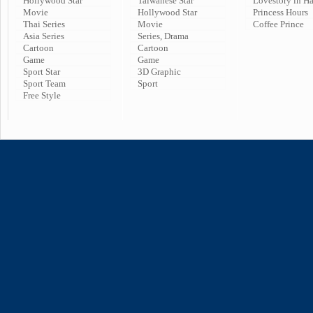
Hollywood Star
Taiwanese Star
Lovestory in H
Movie
Hollywood Star
Princess Hours
Thai Series
Movie
Coffee Prince
Asia Series
Series, Drama
Cartoon
Cartoon
Game
Game
Sport Star
3D Graphic
Sport Team
Sport
Free Style