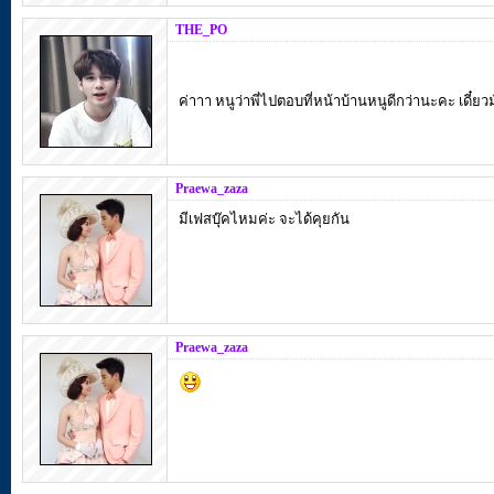
THE_PO
ค่าาา หนูว่าพี่ไปตอบที่หน้าบ้านหนูดีกว่านะคะ เดี๋
Praewa_zaza
มีเฟสบุ๊คไหมค่ะ จะได้คุยกัน
Praewa_zaza