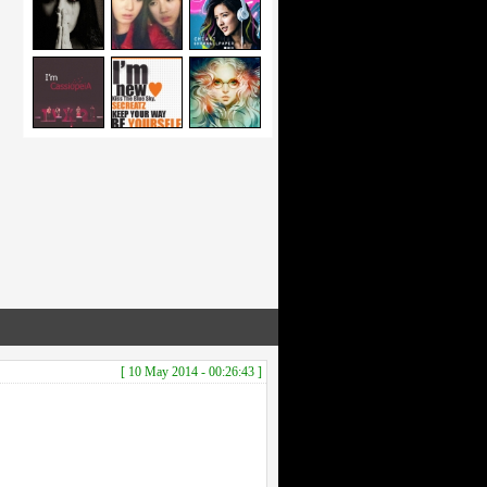
[ 10 May 2014 - 00:26:43 ]