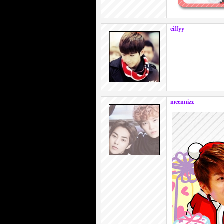
eiffyy
meennizz