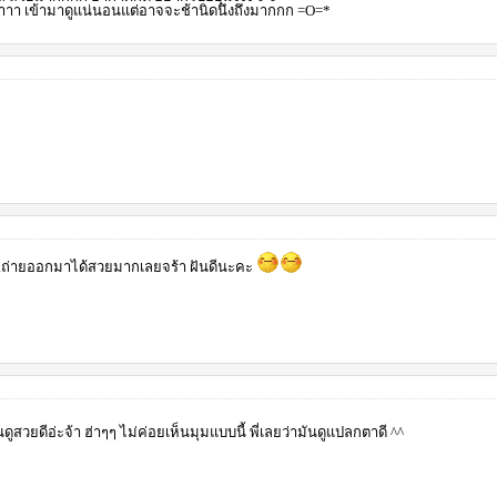
๊าาาา เข้ามาดูแน่นอนแต่อาจจะช้านิดนึงถึงมากกก =O=*
...ถ่ายออกมาได้สวยมากเลยจร้า ฝันดีนะคะ
ดูสวยดีอ่ะจ้า ฮ่าๆๆ ไม่ค่อยเห็นมุมแบบนี้ พี่เลยว่ามันดูแปลกตาดี ^^