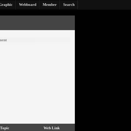
Graphic
Webboard
Member
Search
ment
Topic
Web Link