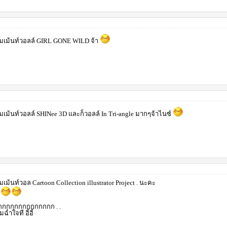
เม้นท์วอลล์ GIRL GONE WILD จ้า
ม้นท์วอลล์ SHINee 3D และก็วอลล์ In Tri-angle มากๆจ้าไนซ์
้นท์วอล Cartoon Collection illustrator Project . นะคะ
กกกกกกกกกกกกกกก . .
่ำใจที อิ้อิ้