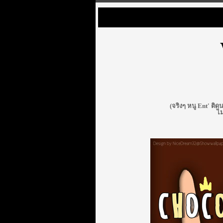
(จริงๆ หนู Ent' ติ
ไม