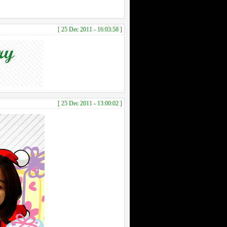
[ 25 Dec 2011 - 16:03:58 ]
[ 25 Dec 2011 - 13:00:02 ]