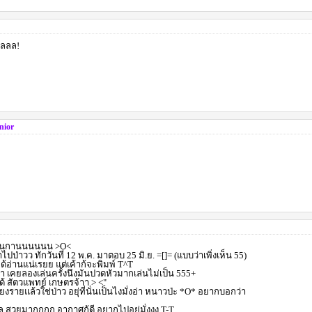
ลลล!
nior
เช่นกานนนนนน >O<
ปป่าวว ทักวันที่ 12 พ.ค. มาตอบ 25 มิ.ย. =[]= (แบบว่าเพิ่งเห็น 55)
ได้อ่านแน่เรยย แต่เค้าก้จะพิมพ์ T^T
อ่า เคยลองเล่นครั้งนึงมันปวดหัวมากเล่นไม่เป็น 555+
ได้ สัตวแพทย์ เกษตรจ้าา > <"
ยงรายแล้วใช่ป่าว อยุ่ที่นั่นเป็นไงมั่งอ่า หนาวป่ะ *O* อยากบอกว่า
ล สวยมากกกก อากาศก้ดี อยากไปอยุ่มั่งงง T-T