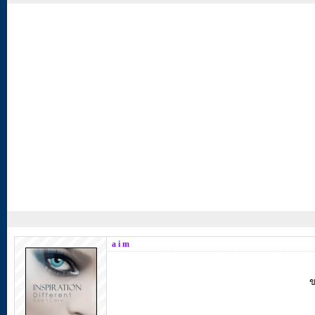
a i m
ข