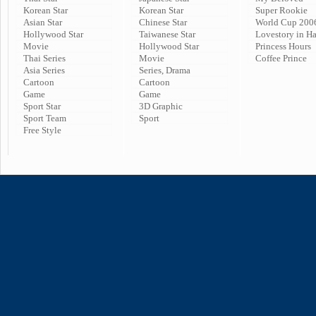
Korean Star
Korean Star
Super Rookie
Asian Star
Chinese Star
World Cup 200
Hollywood Star
Taiwanese Star
Lovestory in H
Movie
Hollywood Star
Princess Hours
Thai Series
Movie
Coffee Prince
Asia Series
Series, Drama
Cartoon
Cartoon
Game
Game
Sport Star
3D Graphic
Sport Team
Sport
Free Style