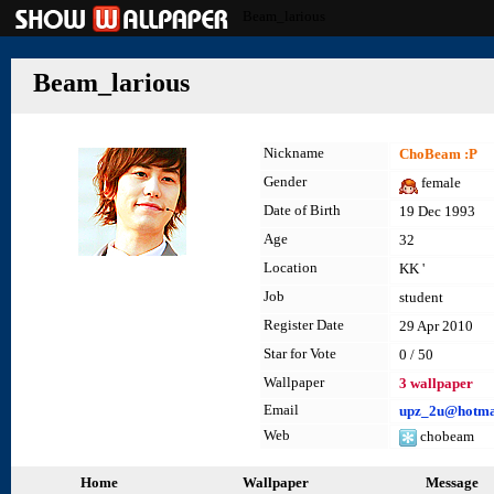
Beam_larious
Beam_larious
Nickname
ChoBeam :P
Gender
female
Date of Birth
19 Dec 1993
Age
32
Location
KK '
Job
student
Register Date
29 Apr 2010
Star for Vote
0 / 50
Wallpaper
3 wallpaper
Email
upz_2u@hotma
Web
chobeam
Home
Wallpaper
Message