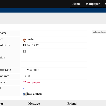
Home
Wallpaper
advertise
kname
er
male
of Birth
19 Sep 1992
33
tion
ster Date
01 Mar 2008
for Vote
0 / 50
paper
32 wallpaper
l
-
http.armcup
per
Message
Friend