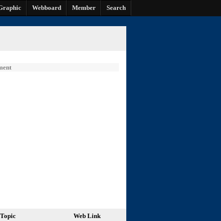
Graphic
Webboard
Member
Search
ment
Topic
Web Link