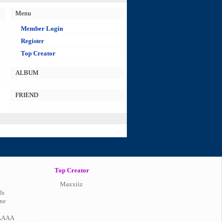
Menu
Member Login
Register
Top Creator
ALBUM
FRIEND
Top Creator
Maxxiiz
ds
ne
AAAA