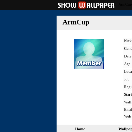
ArmCup
ArmCup
Nic
Gend
Date 
Age
Loca
Job
Regi
Star 
Wall
Emai
Web
Home
Wallpa