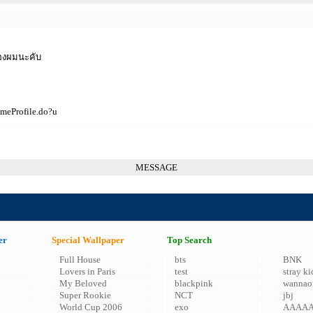
ของผมนะคับ
ameProfile.do?u
MESSAGE
er
Special Wallpaper
Top Search
Full House
bts
BNK
Lovers in Paris
test
stray ki
My Beloved
blackpink
wannao
Super Rookie
NCT
jbj
World Cup 2006
exo
AAAA